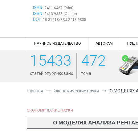
Перейти
ISSN:
к
2411-6467 (Print)
ISSN:
содержимому
2413-9335 (Online)
DOI:
10.31618/ESU.2413-9335
НАУЧНОЕ ИЗДАТЕЛЬСТВО
АВТОРАМ
ПУБЛ
15433
472
статей опубликовано
тома
Главная
Экономические науки
О МОДЕЛЯХ 
ЭКОНОМИЧЕСКИЕ НАУКИ
О МОДЕЛЯХ АНАЛИЗА РЕНТА