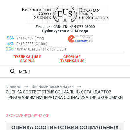
Перейти
к
содержимому
Лицензия СМИ:
ПИ № ФС77-63060
Евразийский Союз Ученых —
Публикуется с 2014 года
публикация научных статей в
ISSN:
Евразийский Союз Ученых — публикация научных статей в
2411-6467 (Print)
ISSN:
2413-9335 (Online)
ежемесячном научном журнале
ежемесячном научном журнале
DOI:
10.31618/esu.2411-6467.8.53.1
ПУБЛИКАЦИЯ В
СРОЧНАЯ
SCOPUS
ПУБЛИКАЦИЯ
MENU
Главная
Экономические науки
ОЦЕНКА СООТВЕТСТВИЯ СОЦИАЛЬНЫХ СТАНДАРТОВ
ТРЕБОВАНИЯМ ИМПЕРАТИВА СОЦИАЛИЗАЦИИ ЭКОНОМИКИ
ЭКОНОМИЧЕСКИЕ НАУКИ
ОЦЕНКА СООТВЕТСТВИЯ СОЦИАЛЬНЫХ