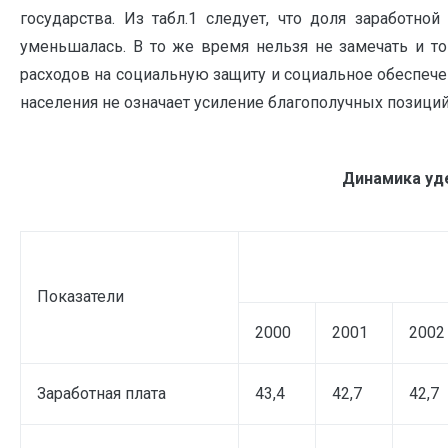
государства. Из табл.1 следует, что доля заработно
уменьшалась. В то же время нельзя не замечать и то
расходов на социальную защиту и социальное обеспеч
населения не означает усиление благополучных позиций
Динамика
уде
Показатели
2000
2001
2002
Заработная плата
43,4
42,7
42,7