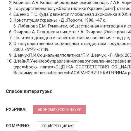
Борисов А.Б. Большой экономический словарь / А.Б. Борисо
ГосударственнаяслужбастатистикиУкраины[cайт]: статис
Ещенко П.С.Куда движется глобальная экономика в ХХІ век
КонституцияУкраины. -Д .:Пороги, 1996. -47 с.
6. Либанова Е.М. Гуманизм, общественная интеграция и со
Очирова А. Стандарты нищеты / А. Очирова [Электронный 
Политика доходов и качество жизни населения / под ред. Н
О государственных социальных стандартахи государств
2000. -№48.-ст.49.
ШевчукП.И.Социальнаяполитика/П.И.Шевчук. -Л: Мир, 200
ШтейнЛ.Учениеобуправлениииправоуправленияссравнение
type=»book» name=»ОЦЕНКА СООТВЕТСТВИЯ СОЦИА
Владимировна» publisher=»БАСАРАНОВИЧ ЕКАТЕРИНА» pub
Список литературы:
РУБРИКА:
ЭКОНОМИЧЕСКИЕ НАУКИ
ОТМЕЧЕНО:
КОНФЕРЕНЦИЯ №9