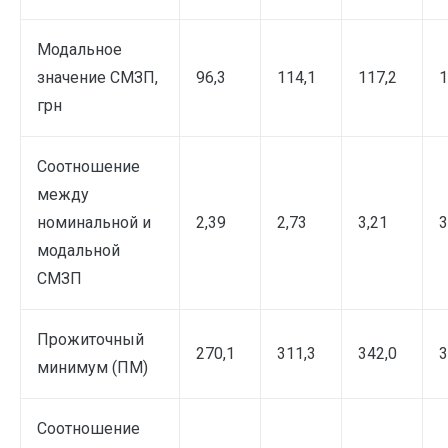
Модальное
значение СМЗП,
96,3
114,1
117,2
1
грн
Соотношение
между
номинальной и
2,39
2,73
3,21
3
модальной
СМЗП
Прожиточный
270,1
311,3
342,0
3
минимум (ПМ)
Соотношение