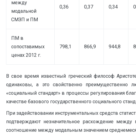
между
0,36
0,37
0,34
0
модальной
СМЗП и ПМ
ПМ в
сопоставимых
798,1
866,9
944,8
8
ценах 2012 г.
В свое время известный греческий философ Аристоте
одинаковы, а это свойственно преимущественно лю
«социальный стандарт» в процессы регулирования благ
качестве базового государственного социального станд
При задействовании инструментальных средств статисти
подтверждают незначительное расхождение между 
соотношение между модальным значением среднемесячно