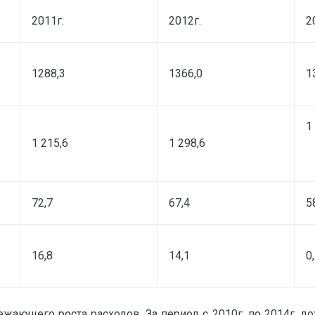
2011г.
2012г.
2
1288,3
1366,0
1
1
1 215,6
1 298,6
72,7
67,4
5
16,8
14,1
0
ющего роста расходов. За период с 2010г. по 2014г. дох