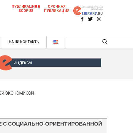
ПУБЛИКАЦИЯ В
СРОЧНАЯ
SCOPUS
ПУБЛИКАЦИЯ
 научных статей в ежемесячном научном
нале
ячном научном журнале
НАШИ КОНТАКТЫ
ИНДЕКСЫ
ОЙ ЭКОНОМИКОЙ
Е С СОЦИАЛЬНО-ОРИЕНТИРОВАННОЙ