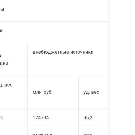
мы
ле
внебюджетные источники
в
ации
д. вес
млн. руб.
уд. вес
.2
174794
95,2