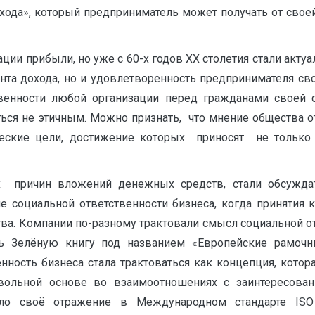
охода», который предприниматель может получать от свое
ации прибыли, но уже с 60-х годов XX столетия стали ак
нта дохода, но и удовлетворенность предпринимателя св
енности любой организации перед гражданами своей с
ться не этичным. Можно признать, что мнение общества 
ические цели, достижение которых приносят не только
 причин вложений денежных средств, стали обсуждат
тие социальной ответственности бизнеса, когда принятия
а. Компании по-разному трактовали смысл социальной от
ь Зелёную книгу под названием «Европейские рамочны
нность бизнеса стала трактоваться как концепция, кото
ольной основе во взаимоотношениях с заинтересован
шло своё отражение в Международном стандарте ISO