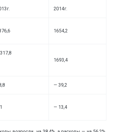
013г.
2014г.
376,6
1654,2
 317,8
1693,4
8,8
— 39,2
,1
— 13,4
оды возросли на 38,4%, а расходы — на 56,2%,