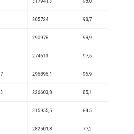
317941,3
98,0
205724
98,7
290978
98,9
274613
97,5
,7
296896,1
96,9
.3
226603,8
85,1
315955,5
84.5
282501,8
77,2