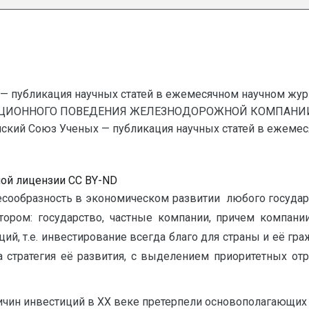
— публикация научных статей в ежемесячном научном жур
ИЦИОННОГО ПОВЕДЕНИЯ ЖЕЛЕЗНОДОРОЖНОЙ КОМПАНИИ 
 Союз Ученых — публикация научных статей в ежемесяч
ной лицензии CC BY-ND
есообразность в экономическом развитии любого государ
стором: государство, частные компании, причем компани
й, т.е. инвестирование всегда благо для страны и её граж
на стратегия её развития, с выделением приоритетных от
ичин инвестиций в XX веке претерпели основополагающих 