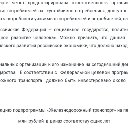
рте четко продекларирована ответственность органи
аво потребителей на «устойчивое потребление», доступ к
ть потребности уязвимых потребителей и потребителей, н
оссийская Федерация — социальное государство, политик
ое развитие человека». Можно признать, что данная с
ческого развития российской экономики, что должно нахо
альных организаций и его изменение на сегодняшний ден
арства. В соответствии с Федеральной целевой програ
рожного транспорта должно быть инвестировано около 
Т
зацию подпрограммы «Железнодорожный транспорт» на пери
млн. рублей, в ценах соответствующих лет