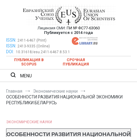
Перейти
к
содержимому
Лицензия СМИ:
ПИ № ФС77-63060
Евразийский Союз Ученых —
Публикуется с 2014 года
публикация научных статей в
ISSN:
Евразийский Союз Ученых — публикация научных статей в
2411-6467 (Print)
ISSN:
2413-9335 (Online)
ежемесячном научном журнале
ежемесячном научном журнале
DOI:
10.31618/esu.2411-6467.8.53.1
ПУБЛИКАЦИЯ В
СРОЧНАЯ
SCOPUS
ПУБЛИКАЦИЯ
MENU
Главная
Экономические науки
ОСОБЕННОСТИ РАЗВИТИЯ НАЦИОНАЛЬНОЙ ЭКОНОМИКИ
РЕСПУБЛИКИ БЕЛАРУСЬ
ЭКОНОМИЧЕСКИЕ НАУКИ
ОСОБЕННОСТИ РАЗВИТИЯ НАЦИОНАЛЬНОЙ