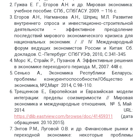
Гужва Е. Г., Егоров А.Н. и др. Мировая экономика:
учебное пособие. СПб., СПбГАСУ. 2009. – 116 с.
Егоров А.Н., Нагманова А.Н., Шприц М.Л. Развитие
внутреннего спроса и инвестиционно-строительной
деятельности – эффективное преодоление
последствий мирового экономического кризиса для
национальных экономик / // IV Международный
форум ведущих экономистов России и Китая: Сб.
докладов. С.-Петербург: СПбГУЭФ, 2010, С.341-345.
Морс К., Страйк Р., Пузанов А. Эффективные решения
в экономике переходного периода. М., 2007. 448 с.
Сенько А., Экономика Республики Беларусь:
проблемы конкурентоспособности//Общество и
экономика, №2,Март 2014, C.98-110.
Трещенков Е., Европейская и Евразийская модели
интеграции: пределы соизмеримости // Мировая
экономика и международные отношения, № 5, Май
2014. URL:
https://dlib.eastview.com/browse/doc/41459311
(дата
обращения: 20.10.2015).
Энтов Р.М., Луговой О.В. и др. Финансовые рынки в
переходной экономике: некоторые проблемы