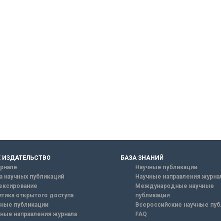
 ИЗДАТЕЛЬСТВО
БАЗА ЗНАНИЙ
рнале
Научные публикации
а научных публикаций
Научные направления журна
ексирование
Международные научные
тика открытого доступа
публикации
ные публикации
Всероссийские научные пуб
ные направления журнала
FAQ