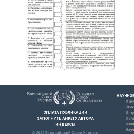
НАУЧНОЕ
О жу
Этик
ОПЛАТА ПУБЛИКАЦИИ
Инд
ЗАПОЛНИТЬ АНКЕТУ АВТОРА
Поли
Науч
ИНДЕКСЫ
Науч
© 2022 Евразийский Союз Ученых.