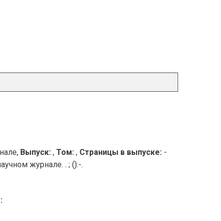
нале,
Выпуск:
,
Том:
,
Страницы в выпуске:
-
ном журнале. . ; ():-.
: