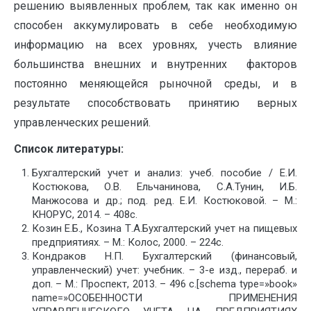
решению выявленных проблем, так как именно он
способен аккумулировать в себе необходимую
информацию на всех уровнях, учесть влияние
большинства внешних и внутренних факторов
постоянно меняющейся рыночной среды, и в
результате способствовать принятию верных
управленческих решений.
Список литературы:
Бухгалтерский учет и анализ: учеб. пособие / Е.И.
Костюкова, О.В. Ельчанинова, С.А.Тунин, И.Б.
Манжосова и др.; под. ред. Е.И. Костюковой. – М.:
КНОРУС, 2014. – 408с.
Козин Е.Б., Козина Т.А.Бухгалтерский учет на пищевых
предприятиях. – М.: Колос, 2000. – 224с.
Кондраков Н.П. Бухгалтерский (финансовый,
управленческий) учет: учебник. – 3-е изд., перераб. и
доп. – М.: Проспект, 2013. – 496 с.[schema type=»book»
name=»ОСОБЕННОСТИ ПРИМЕНЕНИЯ