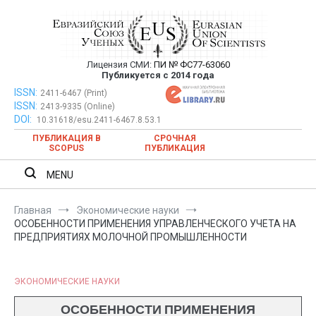
Перейти
к
содержимому
Лицензия СМИ:
ПИ № ФС77-63060
Евразийский Союз Ученых —
Публикуется с 2014 года
публикация научных статей в
ISSN:
Евразийский Союз Ученых — публикация научных статей в
2411-6467 (Print)
ISSN:
2413-9335 (Online)
ежемесячном научном журнале
ежемесячном научном журнале
DOI:
10.31618/esu.2411-6467.8.53.1
ПУБЛИКАЦИЯ В
СРОЧНАЯ
SCOPUS
ПУБЛИКАЦИЯ
MENU
Главная
Экономические науки
ОСОБЕННОСТИ ПРИМЕНЕНИЯ УПРАВЛЕНЧЕСКОГО УЧЕТА НА
ПРЕДПРИЯТИЯХ МОЛОЧНОЙ ПРОМЫШЛЕННОСТИ
ЭКОНОМИЧЕСКИЕ НАУКИ
ОСОБЕННОСТИ ПРИМЕНЕНИЯ