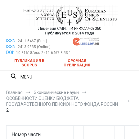
Перейти
к
содержимому
Лицензия СМИ:
ПИ № ФС77-63060
Евразийский Союз Ученых —
Публикуется с 2014 года
публикация научных статей в
ISSN:
Евразийский Союз Ученых — публикация научных статей в
2411-6467 (Print)
ISSN:
2413-9335 (Online)
ежемесячном научном журнале
ежемесячном научном журнале
DOI:
10.31618/esu.2411-6467.8.53.1
ПУБЛИКАЦИЯ В
СРОЧНАЯ
SCOPUS
ПУБЛИКАЦИЯ
MENU
Главная
Экономические науки
ОСОБЕННОСТИ ОЦЕНКИ БЮДЖЕТА
ГОСУДАРСТВЕННОГО ПЕНСИОННОГО ФОНДА РОССИИ
2
Номер части: