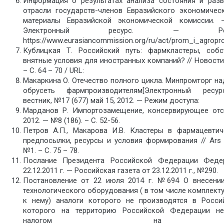
Информация о результатах анализа состояния и раз
отрасли государств-членов Евразийского экономиче
материалы Евразийской экономической комиссии. 
Электронный ресурс. — Реж
https://www.eurasiancommission.org/ru/act/prom_i_agrop
Кублицкая Т. Российский путь: фармкластеры, соб
внятные условия для иностранных компаний? // Новости G
– С. 64 – 70 / URL:
Макаркина О. Отечество полного цикла. Минпромторг на
обрусеть фармпроизводителям[Электронный ресур
вестник, №17 (677) май 15, 2012. — Режим доступа:
Марданов Р. Импортозамещение, консервирующее отс
2012. — №8 (186). – С. 52-56.
Петров А.П., Макарова И.В. Кластеры в фармацевти
предпосылки, ресурсы и условия формирования // Ars A
№1. – С. 75 – 78.
Послание Президента Российской Федерации Феде
22.12.2011 г. — Российская газета от 23.12.2011 г., №290.
Постановление от 22 июля 2014 г. №694 О внесении
технологического оборудования ( в том числе комплект
к нему) аналоги которого не производятся в Росси
которого на территорию Российской Федерации н
налогом на доба