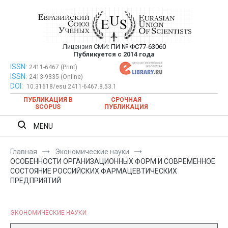
Перейти
к
содержимому
Лицензия СМИ:
ПИ № ФС77-63060
Евразийский Союз Ученых —
Публикуется с 2014 года
публикация научных статей в
ISSN:
Евразийский Союз Ученых — публикация научных статей в
2411-6467 (Print)
ISSN:
2413-9335 (Online)
ежемесячном научном журнале
ежемесячном научном журнале
DOI:
10.31618/esu.2411-6467.8.53.1
ПУБЛИКАЦИЯ В
СРОЧНАЯ
SCOPUS
ПУБЛИКАЦИЯ
MENU
Главная
Экономические науки
ОСОБЕННОСТИ ОРГАНИЗАЦИОННЫХ ФОРМ И СОВРЕМЕННОЕ
СОСТОЯНИЕ РОССИЙСКИХ ФАРМАЦЕВТИЧЕСКИХ
ПРЕДПРИЯТИЙ
ЭКОНОМИЧЕСКИЕ НАУКИ