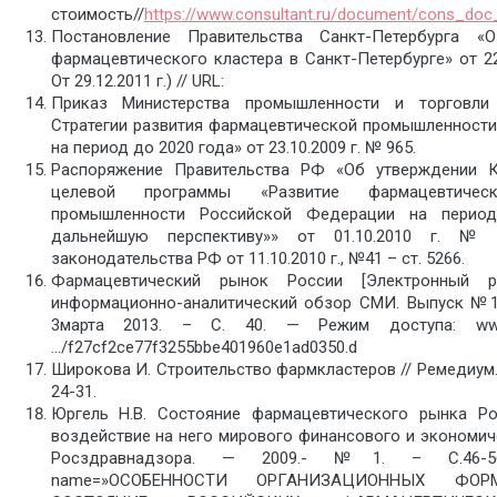
стоимость//
https://www.consultant.ru/document/cons_do
Постановление Правительства Санкт-Петербурга «
фармацевтического кластера в Санкт-Петербурге» от 22.
От 29.12.2011 г.) // URL:
Приказ Министерства промышленности и торговл
Стратегии развития фармацевтической промышленност
на период до 2020 года» от 23.10.2009 г. № 965.
Распоряжение Правительства РФ «Об утверждении 
целевой программы «Развитие фармацевтиче
промышленности Российской Федерации на перио
дальнейшую перспективу»» от 01.10.2010 г. №
законодательства РФ от 11.10.2010 г., №41 – ст. 5266.
Фармацевтический рынок России [Электронный ре
информационно-аналитический обзор СМИ. Выпуск №10
3марта 2013. – С. 40. — Режим доступа: www.p
…/f27cf2ce77f3255bbe401960e1ad0350.d
Широкова И. Строительство фармкластеров // Ремедиум. 
24-31.
Юргель Н.В. Состояние фармацевтического рынка Р
воздействие на него мирового финансового и экономич
Росздравнадзора. — 2009.- №1. – С.46-56.[
name=»ОСОБЕННОСТИ ОРГАНИЗАЦИОННЫХ ФО