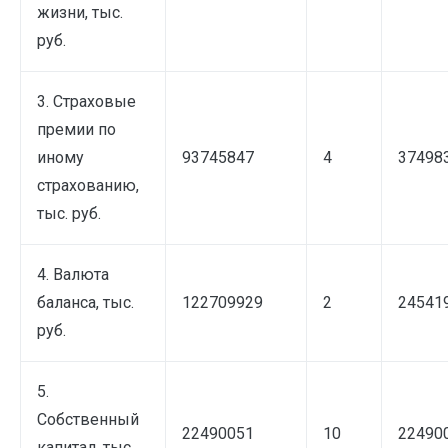
жизни, тыс.
руб.
3. Страховые
премии по
иному
93745847
4
374983
страхованию,
тыс. руб.
4. Валюта
баланса, тыс.
122709929
2
245419
руб.
5.
Собственный
22490051
10
224900
капитал, тыс.