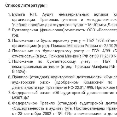
Список литературы:
Булыга Р.П. Аудит нематериальных активов ко
организации: Правовые, учетные и методологическ
Учебное пособие для студентов вузов. – М.: Юнити-Дана,
Бухгалтерская (финансовая)отчетность ООО «Росгосст
год.
Положение по бухгалтерскому учету – ПБУ 1/08 «Учет
организации» (в ред. Приказа Минфина России от 25.10.20
Положение по бухгалтерскому учету – ПБУ 4/99 «Бу
отчетность» (в ред. Приказа Минфина РФ от 08.11.2010 N 
Положение по бухгалтерскому учету – ПБУ 1
нематериальных активов» (в ред. Приказа Минфина РФ о
N 132н).
Правило (стандарт) аудиторской деятельности «Суще
аудиторский риск» (одобренном Комиссией по а
деятельности при Президенте РФ 22.01.1998, Протоколе
Федеральный закон «Об аудиторской деятельности» о
№307-ФЗ
Федеральное Правило (стандарт) аудиторской деят
«Существенность в аудите» (утв. Постановлением Прав
от 23 сентября 2002 г. № 696, с изменениями и доп