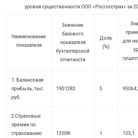
уровня существенности ООО «Росгосстрах» за 20
Зна
Значение
прим
базового
Наименование
Доля,
для н
показателя
показателя
(%)
у
бухгалтерской
сущес
отчетности
1. Балансовая
прибыль, тыс.
1901283
5
95064,
руб.
2.Страховые
премии по
страхованию
13508
1
135,1