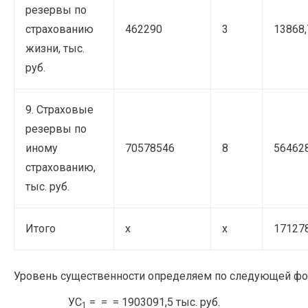
резервы по
страхованию
462290
3
13868,
жизни, тыс.
руб.
9. Страховые
резервы по
иному
70578546
8
564628
страхованию,
тыс. руб.
Итого
х
х
17127
Уровень существенности определяем по следующей фо
УС
= = = 1903091,5 тыс. руб. 
1