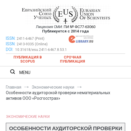
Перейти
к
содержимому
Лицензия СМИ:
ПИ № ФС77-63060
Евразийский Союз Ученых —
Публикуется с 2014 года
публикация научных статей в
ISSN:
Евразийский Союз Ученых — публикация научных статей в
2411-6467 (Print)
ISSN:
2413-9335 (Online)
ежемесячном научном журнале
ежемесячном научном журнале
DOI:
10.31618/esu.2411-6467.8.53.1
ПУБЛИКАЦИЯ В
СРОЧНАЯ
SCOPUS
ПУБЛИКАЦИЯ
MENU
Главная
Экономические науки
Особенности аудиторской проверки нематериальных
активов ООО «Росгосстрах»
ЭКОНОМИЧЕСКИЕ НАУКИ
ОСОБЕННОСТИ АУДИТОРСКОЙ ПРОВЕРКИ