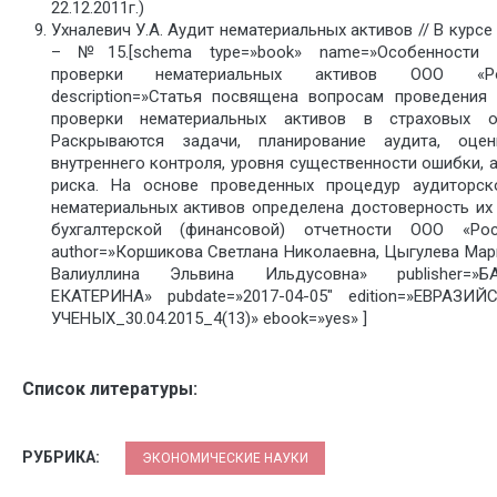
22.12.2011г.)
Ухналевич У.А. Аудит нематериальных активов // В курсе 
– №15.[schema type=»book» name=»Особенности 
проверки нематериальных активов ООО «Рос
description=»Статья посвящена вопросам проведения
проверки нематериальных активов в страховых ор
Раскрываются задачи, планирование аудита, оце
внутреннего контроля, уровня существенности ошибки, 
риска. На основе проведенных процедур аудиторск
нематериальных активов определена достоверность их
бухгалтерской (финансовой) отчетности ООО «Рос
author=»Коршикова Светлана Николаевна, Цыгулева Мар
Валиуллина Эльвина Ильдусовна» publisher=»Б
ЕКАТЕРИНА» pubdate=»2017-04-05″ edition=»ЕВРАЗ
УЧЕНЫХ_30.04.2015_4(13)» ebook=»yes» ]
Список литературы:
РУБРИКА:
ЭКОНОМИЧЕСКИЕ НАУКИ