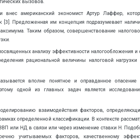
тических вызовов.
чи внес американский экономист Артур Лаффер, кот
к [3]. Предложенная им концепция подразумевает наличи
аксимума. Таким образом, совершенствование налогов
зки.
т, посвященных анализу эффективности налогообложения и
пределения рациональной величины налоговой нагруз
казывается вполне понятное и оправданное опасение
оэтому одной из главных задач является исследован
оделированию взаимодействия факторов, определяющи
рамках определенной классификации. В контексте рассм
 ВВП или НД в связи или через изменение ставки Н. Под
речню учитываемых факторов, качественному эффект