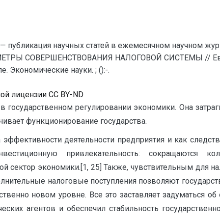
— публикация научных статей в ежемесячном научном жур
ЕТРЫ СОВЕРШЕНСТВОВАНИЯ НАЛОГОВОЙ СИСТЕМЫ // Евра
 Экономические науки. ; ():-.
ной лицензии CC BY-ND
в государственном регулировании экономики. Она затраг
чивает функционирование государства.
 эффективности деятельности предприятия и как следств
естиционную привлекательность: сокращаются ко
вой сектор экономики.[1, 25] Также, чувствительным для 
олнительные налоговые поступления позволяют государст
ственно новом уровне. Все это заставляет задуматься об
еских агентов и обеспечил стабильность государственног