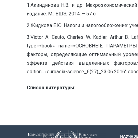
1.Акиндинова Н.В. и др. Макроэкономически
издание. М.: ВШЭ, 2014. – 57 с.
2.Жидкова Е.Ю. Налоги и налогообложение: учеб. 
3.Victor A. Cauto, Charles W. Kadler, Arthur B. L
type=»book» name=»ОСНОВНЫЕ ПАРАМЕТРЫ 
факторы, определяющие оптимальный уровен
эффекта действия выделенных факторов.» 
edition=»euroasia-science_6(27)_23.06.2016″ ebo
Список литературы:
НАУЧНОЕ