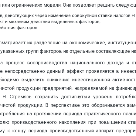
 или ограничениях модели. Она позволяет решить следующ
в, действующих через изменение совокупной ставки налогов Н
кт и механизм действия выделенных факторов;
ействия факторов.
матривает их разделение на экономические, институцио
указанных групп факторов на отдельные составляющие на
а процесс воспроизводства национального дохода и о
ее непосредственно данный эффект проявляется в инвест
ходимо выделить снижение инвестиционной активност
 чистой продукции предприятий, направляемой на финанс
 Н. Стремясь сохранить достигнутый уровень потреб
чистой продукции. В перспективе это оборачивается за
требления на протяжении периода стратегического планир
долю производственного накопления при повышении ст
му к концу периода производственный аппарат предпр