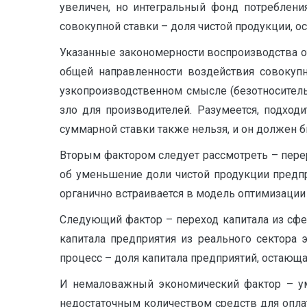
увеличен, но интегральный фонд потреблен
совокупной ставки – доля чистой продукции, о
Указанные закономерности воспроизводства о
общей направленности воздействия совокупн
узкопроизводственном смысле (безотносител
зло для производителей. Разумеется, подхо
суммарной ставки также нельзя, и он должен 
Вторым фактором следует рассмотреть – перер
об уменьшение доли чистой продукции предп
органично встраивается в модель оптимизации 
Следующий фактор – переход капитала из сфе
капитала предприятия из реального сектора
процесс – доля капитала предприятий, остающа
И немаловажный экономический фактор – ум
недостаточным количеством средств для оплат