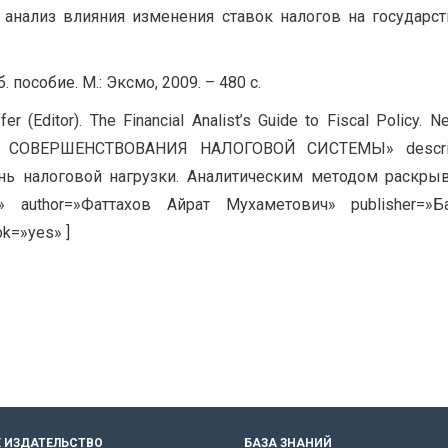
й анализ влияния изменения ставок налогов на государс
пособие. М.: Эксмо, 2009. – 480 с.
affer (Editor). The Financial Analist’s Guide to Fiscal Polic
СОВЕРШЕНСТВОВАНИЯ НАЛОГОВОЙ СИСТЕМЫ» descript
ь налоговой нагрузки. Аналитическим методом раскрыв
author=»Фаттахов Айрат Мухаметович» publisher=»Бас
ok=»yes» ]
 ИЗДАТЕЛЬСТВО
БАЗА ЗНАНИЙ