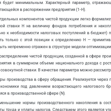
ия будет минимальным. Характерный параметр, отражаю
стающейся в распоряжении предприятия (1-Н).
тдельных компонентов чистой продукции легко формализ
ой ставки Н на величину фондов потребления и накопле
ьно к необходимости налоговых поступлений в бюджет) 
дить только с этой позиции к определению Н — примитив
быть непременно отражен в структуре модели оптимизации
аспределение чистой продукции, созданной в сфере прои
риятия в суммарном объеме национального дохода с рост
совокупной ставки. В качестве параметра можно рассмотрет
ры производства в сферу обращения. Реализуется через 
 экономики под давлением возрастающего налогового б
яся в производственной сфере (N).
еньшение нормы производственного накопления в соста
ы труда и уплаты налогов. Следствием этого является уп