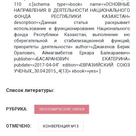
110 с.[schema type=»book» name=»ОСНОВНЫЕ
НАПРАВЛЕНИЯ В ДЕЯТЕЛЬНОСТИ НАЦИОНАЛЬНОГО
ФОНДА РЕСПУБЛИКИ КАЗАХСТАН»
description=»Данная статья раскрывает
использование и функционирование Национального
фонда Республики Казахстан, выполнение ею
сберегательной и стабилизационной функций,
приоритеты деятельности» author=»Джакенов Берик
Оралович, Аймагамбетов Еркара Балкараевич»
publisher=»БАСАРАНОВИЧ ЕКАТЕРИНА»
pubdate=»2017-04-04″ edition=»ЕВРАЗИЙСКИЙ СОЮЗ
УЧЕНЫХ_30.04.2015_4(13)» ebook=»yes» ]
Список литературы:
РУБРИКА:
ЭКОНОМИЧЕСКИЕ НАУКИ
ОТМЕЧЕНО:
КОНФЕРЕНЦИЯ №13