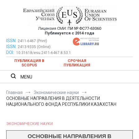
Перейти
к
содержимому
Лицензия СМИ:
ПИ № ФС77-63060
Евразийский Союз Ученых —
Публикуется с 2014 года
публикация научных статей в
ISSN:
Евразийский Союз Ученых — публикация научных статей в
2411-6467 (Print)
ISSN:
2413-9335 (Online)
ежемесячном научном журнале
ежемесячном научном журнале
DOI:
10.31618/esu.2411-6467.8.53.1
ПУБЛИКАЦИЯ В
СРОЧНАЯ
SCOPUS
ПУБЛИКАЦИЯ
MENU
Главная
Экономические науки
ОСНОВНЫЕ НАПРАВЛЕНИЯ В ДЕЯТЕЛЬНОСТИ
НАЦИОНАЛЬНОГО ФОНДА РЕСПУБЛИКИ КАЗАХСТАН
ЭКОНОМИЧЕСКИЕ НАУКИ
ОСНОВНЫЕ НАПРАВЛЕНИЯ В