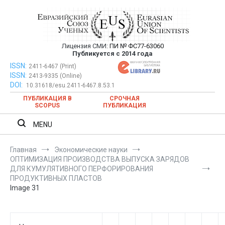
Перейти
к
содержимому
Лицензия СМИ:
ПИ № ФС77-63060
Евразийский Союз Ученых —
Публикуется с 2014 года
публикация научных статей в
ISSN:
Евразийский Союз Ученых — публикация научных статей в
2411-6467 (Print)
ISSN:
2413-9335 (Online)
ежемесячном научном журнале
ежемесячном научном журнале
DOI:
10.31618/esu.2411-6467.8.53.1
ПУБЛИКАЦИЯ В
СРОЧНАЯ
SCOPUS
ПУБЛИКАЦИЯ
MENU
Главная
Экономические науки
ОПТИМИЗАЦИЯ ПРОИЗВОДСТВА ВЫПУСКА ЗАРЯДОВ
ДЛЯ КУМУЛЯТИВНОГО ПЕРФОРИРОВАНИЯ
ПРОДУКТИВНЫХ ПЛАСТОВ
Image 31