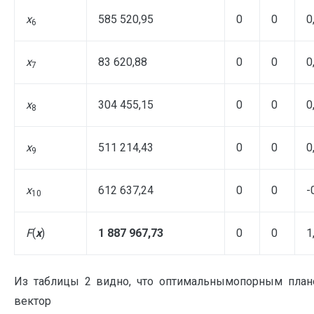
x
585 520,95
0
0
0
6
x
83 620,88
0
0
0
7
x
304 455,15
0
0
0
8
x
511 214,43
0
0
0
9
x
612 637,24
0
0
-
10
F
(
x
)
1 887 967,73
0
0
1
Из таблицы 2 видно, что оптимальнымопорным плано
вектор