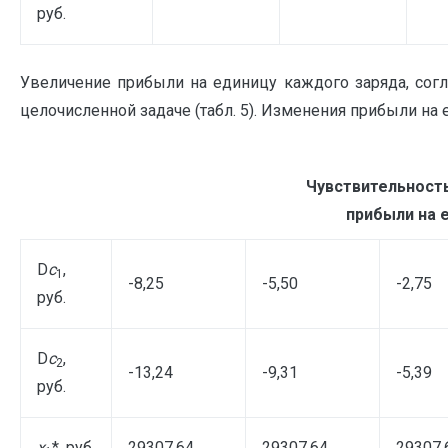
руб.
Увеличение прибыли на единицу каждого заряда, согл
целочисленной задаче (табл. 5). Изменения прибыли на
Чувствительност
прибыли на 
D
с
,
1
-8,25
-5,50
-2,75
руб.
D
с
,
2
-13,24
-9,31
-5,39
руб.
x
*, руб.
29307,64
29307,64
29307,