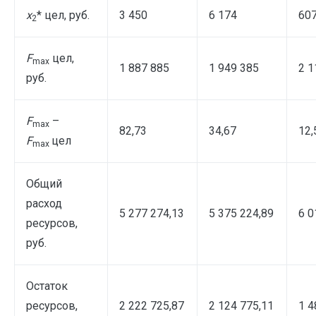
x
* цел, руб.
3 450
6 174
60
2
F
цел,
max
1 887 885
1 949 385
2 1
руб.
F
–
max
82,73
34,67
12,
F
цел
max
Общий
расход
5 277 274,13
5 375 224,89
6 0
ресурсов,
руб.
Остаток
ресурсов,
2 222 725,87
2 124 775,11
1 4