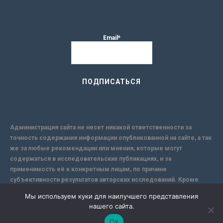
Email*
Администрация сайта не несет никакой ответственности за
точность содержания информации опубликованной на сайте, а так
же за любые рекомендации или мнения, которые могут
содержаться в исследовательских публикациях, и за
применимость её к конкретным лицам, по причине
субъективности результатов авторских исследований. Кроме
того, поскольку интернет не обеспечивает в полной мере
Мы используем куки для наилучшего представления
надежной защиты информации, Сайт не несет ответственности за
нашего сайта.
информацию, присылаемую через интернет.
Ok