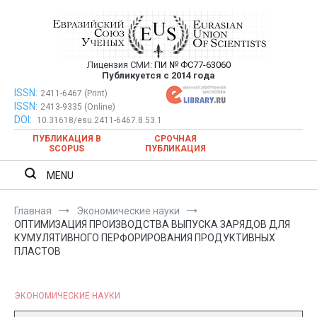
Перейти
к
содержимому
Лицензия СМИ:
ПИ № ФС77-63060
Евразийский Союз Ученых —
Публикуется с 2014 года
публикация научных статей в
ISSN:
Евразийский Союз Ученых — публикация научных статей в
2411-6467 (Print)
ISSN:
2413-9335 (Online)
ежемесячном научном журнале
ежемесячном научном журнале
DOI:
10.31618/esu.2411-6467.8.53.1
ПУБЛИКАЦИЯ В
СРОЧНАЯ
SCOPUS
ПУБЛИКАЦИЯ
MENU
Главная
Экономические науки
ОПТИМИЗАЦИЯ ПРОИЗВОДСТВА ВЫПУСКА ЗАРЯДОВ ДЛЯ
КУМУЛЯТИВНОГО ПЕРФОРИРОВАНИЯ ПРОДУКТИВНЫХ
ПЛАСТОВ
ЭКОНОМИЧЕСКИЕ НАУКИ