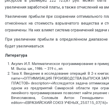
ресурсов в размере2 222 725,87 руб. может быть 
увеличения заработной платы, а также отчислений на а
Увеличение прибыли при сохранении оптимального пла
отнесённых на стоимость взрывчатого вещества и с
ограничены. На них влияет система ограничений задач
При увеличении прибыли в определённом диапазоне 
будет увеличиваться.
Литература
Акулич И.Л. Математическое программирование в примера
М.: Высш. шк., 1986. – 319 с., ил.
Таха Х. Введение в исследование операций: В 2-х книгах. К
name=»ОПТИМИЗАЦИЯ ПРОИЗВОДСТВА ВЫПУСКА ЗАР
ПЛАСТОВ» description=»Исследуется задача оптимиза
одном из предприятий Самарской области при огра
линейного программирования позволяет найти решение 
Вячеславовна, Соловьёв Антон Геннадьевич» pu
edition=»ЕВРАЗИЙСКИЙ СОЮЗ УЧЕНЫХ_25.07.15_07(16)» e