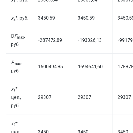
1
x
*, руб.
3450,59
3450,59
3450,5
2
D
F
,
max
-287472,89
-193326,13
-99179
руб.
F
,
max
1600494,85
1694641,60
178878
руб.
x
*
1
цел.,
29307
29307
29307
руб.
x
*
2
цел.,
3450
3450
3450