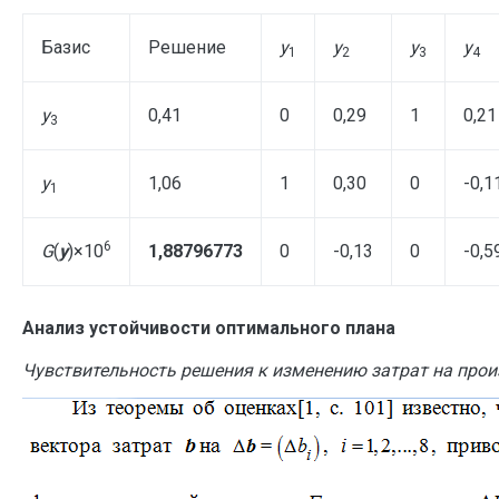
Базис
Решение
y
y
y
y
1
2
3
4
y
0,41
0
0,29
1
0,21
3
y
1,06
1
0,30
0
-0,1
1
6
G
(
y
)×10
1,88796773
0
-0,13
0
-0,5
Анализ устойчивости оптимального плана
Чувствительность решения к изменению затрат на прои