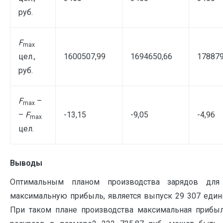
руб.
F
max
цел.,
1600507,99
1694650,66
178879
руб.
F
–
max
–
F
-13,15
-9,05
-4,96
max
цел.
Выводы
Оптимальным планом производства зарядов для 
максимальную прибыль, является выпуск 29 307 един
При таком плане производства максимальная прибыл