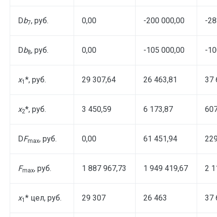
D
b
, руб.
0,00
-200 000,00
-28
7
D
b
, руб.
0,00
-105 000,00
-10
8
x
*, руб.
29 307,64
26 463,81
37 
1
x
*, руб.
3 450,59
6 173,87
607
2
D
F
, руб.
0,00
61 451,94
229
max
F
, руб.
1 887 967,73
1 949 419,67
2 1
max
x
* цел, руб.
29 307
26 463
37 
1