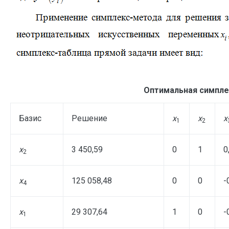
Оптимальная симпле
Базис
Решение
x
x
x
1
2
x
3 450,59
0
1
0
2
x
125 058,48
0
0
-
4
x
29 307,64
1
0
-
1