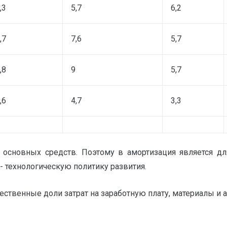
,3
5,7
6,2
,7
7,6
5,7
,8
9
5,7
,6
4,7
3,3
я основных средств. Поэтому в амортизация является дл
- технологическую политику развития.
ственные доли затрат на заработную плату, материалы и 