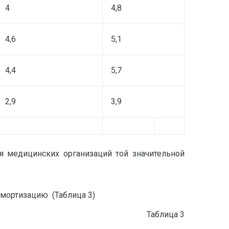
4
4,8
4,6
5,1
4,4
5,7
2,9
3,9
я медицинских организаций той значительной
амортизацию (Таблица 3)
Таблица 3