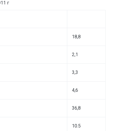
011 г
18,8
2,1
3,3
4,6
36,8
10.5