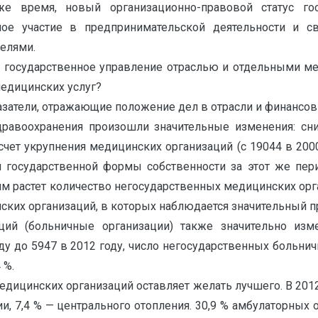
е время, новый организационно-правовой статус го
ное участие в предпринимательской деятельности и 
целями.
 государственное управление отраслью и отдельными м
медицинских услуг?
азатели, отражающие положение дел в отрасли и финансов
дравоохранения произошли значительные изменения: сн
чет укрупнения медицинских организаций (с 19044 в 2000
й государственной формы собственности за этот же пер
тим растет количество негосударственных медицинских орга
ских организаций, в которых наблюдается значительный п
аций (больничные организации) также значительно изм
ду до 5947 в 2012 году, число негосударственных больничн
 %.
едицинских организаций оставляет желать лучшего. В 201
и, 7,4 % — центрального отопления. 30,9 % амбулаторных