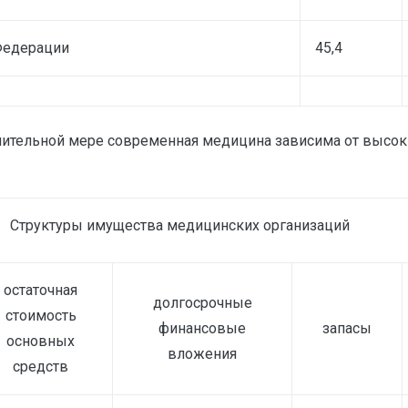
Федерации
45,4
тельной мере современная медицина зависима от высоких 
Структуры имущества медицинских организаций
остаточная
долгосрочные
стоимость
финансовые
запасы
основных
вложения
средств