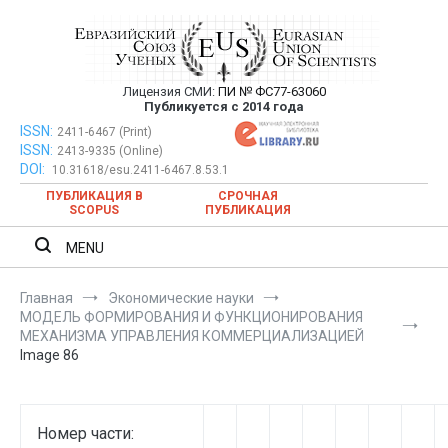
Перейти
к
содержимому
Лицензия СМИ:
ПИ № ФС77-63060
Евразийский Союз Ученых —
Публикуется с 2014 года
публикация научных статей в
ISSN:
Евразийский Союз Ученых — публикация научных статей в
2411-6467 (Print)
ISSN:
2413-9335 (Online)
ежемесячном научном журнале
ежемесячном научном журнале
DOI:
10.31618/esu.2411-6467.8.53.1
ПУБЛИКАЦИЯ В
СРОЧНАЯ
SCOPUS
ПУБЛИКАЦИЯ
MENU
Главная
Экономические науки
МОДЕЛЬ ФОРМИРОВАНИЯ И ФУНКЦИОНИРОВАНИЯ
МЕХАНИЗМА УПРАВЛЕНИЯ КОММЕРЦИАЛИЗАЦИЕЙ
Image 86
Номер части: