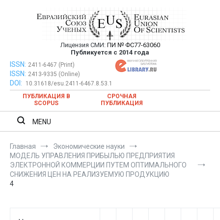
Перейти
к
содержимому
Лицензия СМИ:
ПИ № ФС77-63060
Евразийский Союз Ученых —
Публикуется с 2014 года
публикация научных статей в
ISSN:
Евразийский Союз Ученых — публикация научных статей в
2411-6467 (Print)
ISSN:
2413-9335 (Online)
ежемесячном научном журнале
ежемесячном научном журнале
DOI:
10.31618/esu.2411-6467.8.53.1
ПУБЛИКАЦИЯ В
СРОЧНАЯ
SCOPUS
ПУБЛИКАЦИЯ
MENU
Главная
Экономические науки
МОДЕЛЬ УПРАВЛЕНИЯ ПРИБЫЛЬЮ ПРЕДПРИЯТИЯ
ЭЛЕКТРОННОЙ КОММЕРЦИИ ПУТЕМ ОПТИМАЛЬНОГО
СНИЖЕНИЯ ЦЕН НА РЕАЛИЗУЕМУЮ ПРОДУКЦИЮ
4