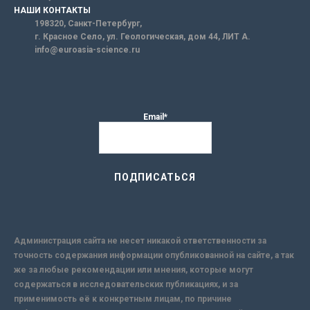
НАШИ КОНТАКТЫ
198320, Санкт-Петербург,
г. Красное Село, ул. Геологическая, дом 44, ЛИТ А.
info@euroasia-science.ru
Email*
Администрация сайта не несет никакой ответственности за
точность содержания информации опубликованной на сайте, а так
же за любые рекомендации или мнения, которые могут
содержаться в исследовательских публикациях, и за
применимость её к конкретным лицам, по причине