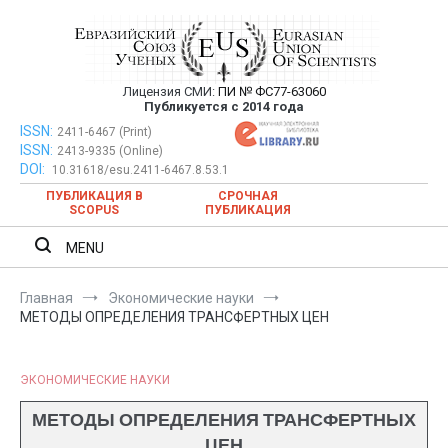
Перейти
к
содержимому
Лицензия СМИ:
ПИ № ФС77-63060
Евразийский Союз Ученых —
Публикуется с 2014 года
публикация научных статей в
ISSN:
Евразийский Союз Ученых — публикация научных статей в
2411-6467 (Print)
ISSN:
2413-9335 (Online)
ежемесячном научном журнале
ежемесячном научном журнале
DOI:
10.31618/esu.2411-6467.8.53.1
ПУБЛИКАЦИЯ В
СРОЧНАЯ
SCOPUS
ПУБЛИКАЦИЯ
MENU
Главная
Экономические науки
МЕТОДЫ ОПРЕДЕЛЕНИЯ ТРАНСФЕРТНЫХ ЦЕН
ЭКОНОМИЧЕСКИЕ НАУКИ
МЕТОДЫ ОПРЕДЕЛЕНИЯ ТРАНСФЕРТНЫХ
ЦЕН