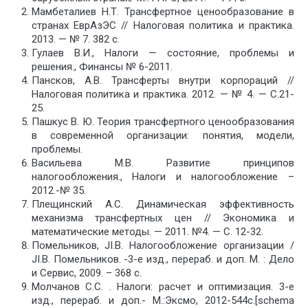
Мамбеталиев Н.Т. Трансфертное ценообразование в
странах ЕврАзЭС // Налоговая политика и практика.
2013. — № 7. 382 с.
Гулаев В.И., Налоги — состояние, проблемы и
решения., Финансы № 6-2011.
Пансков, A.B. Трансферты внутри корпораций //
Налоговая политика и практика. 2012. — № 4. — С.21-
25.
Пашкус В. Ю. Теория трансфертного ценообразования
в современной организации: понятия, модели,
проблемы.
Васильева М.В. Развитие принципов
налогообложения., Налоги и налогообложение –
2012.-№ 35.
Плещинский A.C. Динамическая эффективность
механизма трансфертных цен // Экономика и
математические методы. — 2011. №4. — С. 12-32.
Помельников, JI.B. Налогообложение организации /
JI.B. Помельников. -3-е изд., перераб. и доп. М. : Дело
и Сервис, 2009. – 368 с.
Молчанов С.С. . Налоги: расчет и оптимизация. 3-e
изд., перераб. и доп.- М.:Эксмо, 2012-544с.[schema