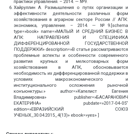
практики управления. – 2014. — №9.
Хайруллин А. Размышления о путях организации и
эффективности деятельности различных форм
хозяйствования в аграрном секторе России // АПК:
экономика, управление. – 2014. — №9.[schema
type=»book» name=»МАЛЫЙ И СРЕДНИЙ БИЗНЕС В
АПК: НАПРАВЛЕНИЯ И СПЕЦИФИКА
ДИФФЕРЕНЦИРОВАННОЙ ГОСУДАРСТВЕННОЙ
ПОДДЕРЖКИ» description=»В статье рассматриваются
проблемные аспекты и особенности современного
развития крупных и мелкотоварных форм
хозяйствования в АПК, обосновывается
необходимость их дифференцированной поддержки в
условиях макроэкономического и
институционального осложнения рыночной
конъюнктуры.» author=»Капелист Евгения
Владимировна» publisher=»БАСАРАНОВИЧ
ЕКАТЕРИНА» pubdate=»2017-04-05″
edition=»ЕВРАЗИЙСКИЙ СОЮЗ
УЧЕНЫХ_30.04.2015_4(13)» ebook=»yes» ]