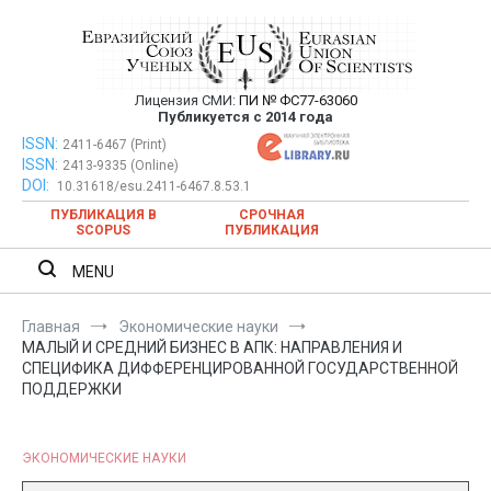
Перейти
к
содержимому
Лицензия СМИ:
ПИ № ФС77-63060
Евразийский Союз Ученых —
Публикуется с 2014 года
публикация научных статей в
ISSN:
Евразийский Союз Ученых — публикация научных статей в
2411-6467 (Print)
ISSN:
2413-9335 (Online)
ежемесячном научном журнале
ежемесячном научном журнале
DOI:
10.31618/esu.2411-6467.8.53.1
ПУБЛИКАЦИЯ В
СРОЧНАЯ
SCOPUS
ПУБЛИКАЦИЯ
MENU
Главная
Экономические науки
МАЛЫЙ И СРЕДНИЙ БИЗНЕС В АПК: НАПРАВЛЕНИЯ И
СПЕЦИФИКА ДИФФЕРЕНЦИРОВАННОЙ ГОСУДАРСТВЕННОЙ
ПОДДЕРЖКИ
ЭКОНОМИЧЕСКИЕ НАУКИ