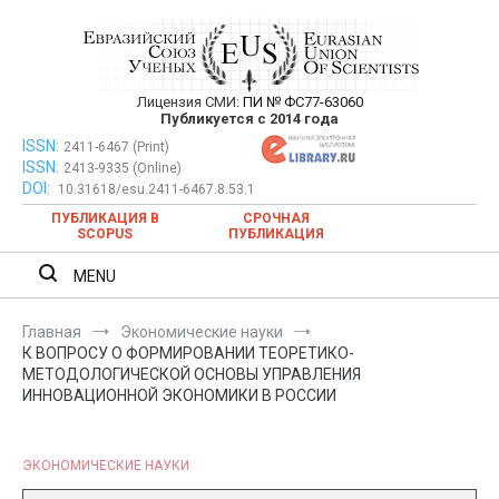
Перейти
к
содержимому
Лицензия СМИ:
ПИ № ФС77-63060
Евразийский Союз Ученых —
Публикуется с 2014 года
публикация научных статей в
ISSN:
Евразийский Союз Ученых — публикация научных статей в
2411-6467 (Print)
ISSN:
2413-9335 (Online)
ежемесячном научном журнале
ежемесячном научном журнале
DOI:
10.31618/esu.2411-6467.8.53.1
ПУБЛИКАЦИЯ В
СРОЧНАЯ
SCOPUS
ПУБЛИКАЦИЯ
MENU
Главная
Экономические науки
К ВОПРОСУ О ФОРМИРОВАНИИ ТЕОРЕТИКО-
МЕТОДОЛОГИЧЕСКОЙ ОСНОВЫ УПРАВЛЕНИЯ
ИННОВАЦИОННОЙ ЭКОНОМИКИ В РОССИИ
ЭКОНОМИЧЕСКИЕ НАУКИ