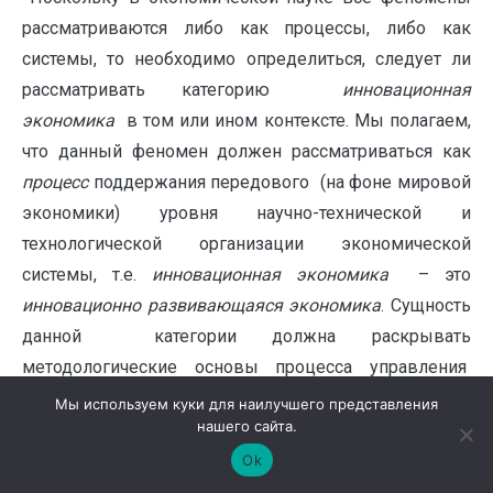
рассматриваются либо как процессы, либо как
системы, то необходимо определиться, следует ли
рассматривать категорию
инновационная
экономика
в том или ином контексте. Мы полагаем,
что данный феномен должен рассматриваться как
процесс
поддержания передового (на фоне мировой
экономики) уровня научно-технической и
технологической организации экономической
системы, т.е.
инновационная экономика
– это
инновационно развивающаяся экономика
. Сущность
данной категории должна раскрывать
методологические основы процесса управления
инновационным развитием ТЭС, характеристика —
Мы используем куки для наилучшего представления
нашего сайта.
с позиции
теории систем
, позволяет сделать вывод,
Ok
что – это особый тип экономики, сложившейся
в