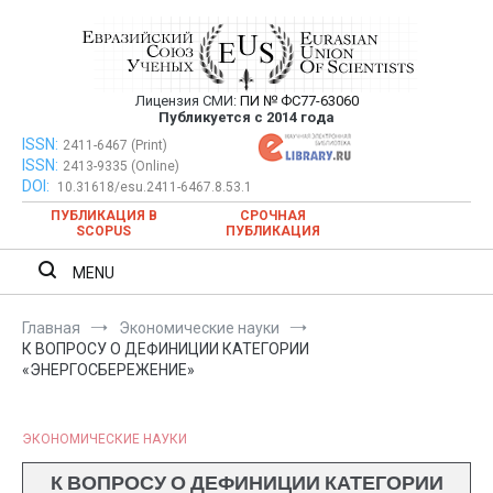
Перейти
к
содержимому
Лицензия СМИ:
ПИ № ФС77-63060
Евразийский Союз Ученых —
Публикуется с 2014 года
публикация научных статей в
ISSN:
Евразийский Союз Ученых — публикация научных статей в
2411-6467 (Print)
ISSN:
2413-9335 (Online)
ежемесячном научном журнале
ежемесячном научном журнале
DOI:
10.31618/esu.2411-6467.8.53.1
ПУБЛИКАЦИЯ В
СРОЧНАЯ
SCOPUS
ПУБЛИКАЦИЯ
MENU
Главная
Экономические науки
К ВОПРОСУ О ДЕФИНИЦИИ КАТЕГОРИИ
«ЭНЕРГОСБЕРЕЖЕНИЕ»
ЭКОНОМИЧЕСКИЕ НАУКИ
К ВОПРОСУ О ДЕФИНИЦИИ КАТЕГОРИИ