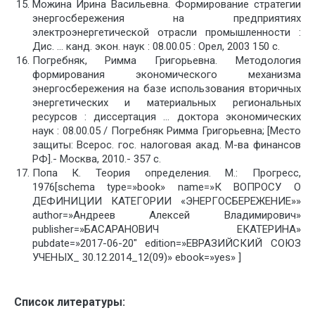
Можина Ирина Васильевна. Формирование стратегии
энергосбережения на предприятиях
электроэнергетической отрасли промышленности :
Дис. … канд. экон. наук : 08.00.05 : Орел, 2003 150 c.
Погребняк, Римма Григорьевна. Методология
формирования экономического механизма
энергосбережения на базе использования вторичных
энергетических и материальных региональных
ресурсов : диссертация … доктора экономических
наук : 08.00.05 / Погребняк Римма Григорьевна; [Место
защиты: Всерос. гос. налоговая акад. М-ва финансов
РФ].- Москва, 2010.- 357 с.
Попа К. Теория определения. М.: Прогресс,
1976[schema type=»book» name=»К ВОПРОСУ О
ДЕФИНИЦИИ КАТЕГОРИИ «ЭНЕРГОСБЕРЕЖЕНИЕ»»
author=»Андреев Алексей Владимирович»
publisher=»БАСАРАНОВИЧ ЕКАТЕРИНА»
pubdate=»2017-06-20″ edition=»ЕВРАЗИЙСКИЙ СОЮЗ
УЧЕНЫХ_ 30.12.2014_12(09)» ebook=»yes» ]
Список литературы: