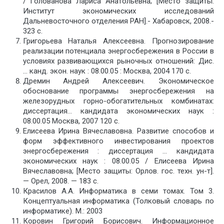
/ Голованова Лариса Анатольевна; [Место защиты:
Институт экономических исследований
Дальневосточного отделения РАН].- Хабаровск, 2008.-
323 с.
Григорьева Наталья Алексеевна. Прогнозирование
реализации потенциала энергосбережения в России в
условиях развивающихся рыночных отношений: Дис.
… канд. экон. наук : 08.00.05 : Москва, 2004 170 c.
Дремин Андрей Алексеевич. Экономическое
обоснование программы энергосбережения на
железорудных горно-обогатительных комбинатах:
диссертация… кандидата экономических наук :
08.00.05 Москва, 2007 120 с.
Елисеева Ирина Вячеславовна. Развитие способов и
форм эффективного инвестирования проектов
энергосбережения : диссертация … кандидата
экономических наук : 08.00.05 / Елисеева Ирина
Вячеславовна; [Место защиты: Орлов. гос. техн. ун-т].
— Орел, 2008. — 183 с.
Красилов А.А. Информатика в семи томах. Том 3.
Концептуальная информатика (Толковый словарь по
информатике). М.: 2003
Коровин Григорий Борисович. Информационное