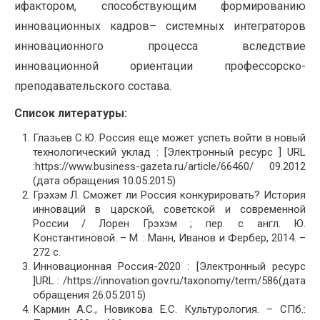
ифактором, способствующим формированию
инновационных кадров– системных интеграторов
инновационного процесса вследствие
инновационной ориентации профессорско-
преподавательского состава.
Список литературы:
Глазьев С.Ю. Россия еще может успеть войти в новый
технологический уклад : [Электронный ресурс ] URL
:https://www.business-gazeta.ru/article/66460/ 09.2012
(дата обращения 10.05.2015)
Грэхэм Л. Сможет ли Россия конкурировать? История
инноваций в царской, советской и современной
России / Лорен Грэхэм ; пер. с англ. Ю.
Константиновой. – М. : Манн, Иванов и Фербер, 2014. –
272 с.
Инновационная Россия-2020 : [Электронный ресурс
]URL : /https://innovation.gov.ru/taxonomy/term/586(дата
обращения 26.05.2015)
Кармин А.С., Новикова Е.С. Культурология. – СПб.: