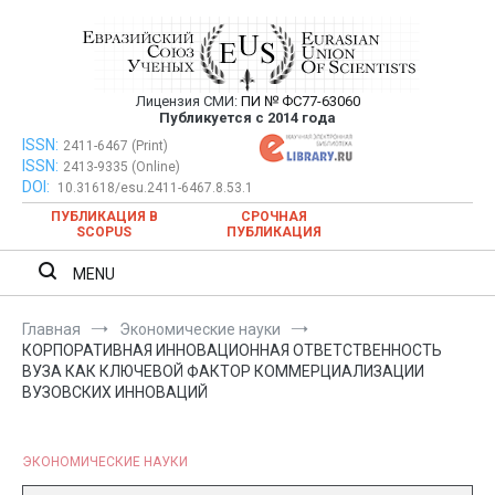
Перейти
к
содержимому
Лицензия СМИ:
ПИ № ФС77-63060
Евразийский Союз Ученых —
Публикуется с 2014 года
публикация научных статей в
ISSN:
Евразийский Союз Ученых — публикация научных статей в
2411-6467 (Print)
ISSN:
2413-9335 (Online)
ежемесячном научном журнале
ежемесячном научном журнале
DOI:
10.31618/esu.2411-6467.8.53.1
ПУБЛИКАЦИЯ В
СРОЧНАЯ
SCOPUS
ПУБЛИКАЦИЯ
MENU
Главная
Экономические науки
КОРПОРАТИВНАЯ ИННОВАЦИОННАЯ ОТВЕТСТВЕННОСТЬ
ВУЗА КАК КЛЮЧЕВОЙ ФАКТОР КОММЕРЦИАЛИЗАЦИИ
ВУЗОВСКИХ ИННОВАЦИЙ
ЭКОНОМИЧЕСКИЕ НАУКИ