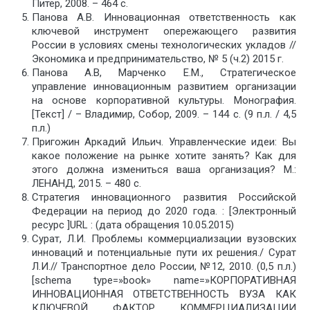
Питер, 2008. – 464 с.
Панова А.В. Инновационная ответственность как
ключевой инструмент опережающего развития
России в условиях смены технологических укладов //
Экономика и предпринимательство, № 5 (ч.2) 2015 г.
Панова А.В, Марченко Е.М., Стратегическое
управление инновационным развитием организации
на основе корпоративной культуры. Монография.
[Текст] / – Владимир, Собор, 2009. – 144 с. (9 п.л. / 4,5
п.л.)
Пригожин Аркадий Ильич. Управленческие идеи: Вы
какое положение на рынке хотите занять? Как для
этого должна измениться ваша организация? М.:
ЛЕНАНД, 2015. – 480 с.
Стратегия инновационного развития Российской
Федерации на период до 2020 года. : [Электронный
ресурс ]URL : (дата обращения 10.05.2015)
Сурат, Л.И. Проблемы коммерциализации вузовских
инноваций и потенциальные пути их решения./ Сурат
Л.И.// Транспортное дело России, №12, 2010. (0,5 п.л.)
[schema type=»book» name=»КОРПОРАТИВНАЯ
ИННОВАЦИОННАЯ ОТВЕТСТВЕННОСТЬ ВУЗА КАК
КЛЮЧЕВОЙ ФАКТОР КОММЕРЦИАЛИЗАЦИИ