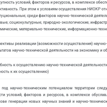
упность условий, факторов и ресурсов, в комплексе обе
тивность. При этом к условиям осуществления НИОКР отн
туциональные; среди факторов научно-технической деяте
вые; социокультурные; природно-экологические; инфрастр
мические, материально-технические, информационно-техн
ективы реализации (возможности осуществления) научно-т
ьтатов научно-технической деятельности на экономику и 
бность к осуществлению научно-технической деятельност
ность к их осуществлению)
 под научно-техническим потенциалом территории сле
ости условий, факторов и ресурсов, в комплексе обусл
ове генерации новых научных знаний и научно-техническ