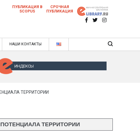
ПУБЛИКАЦИЯ В
СРОЧНАЯ
SCOPUS
ПУБЛИКАЦИЯ
 научных статей в ежемесячном научном
нале
ячном научном журнале
НАШИ КОНТАКТЫ
ИНДЕКСЫ
ЕНЦИАЛА ТЕРРИТОРИИ
 ПОТЕНЦИАЛА ТЕРРИТОРИИ