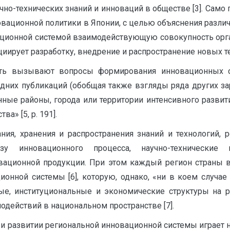
учно-технических знаний и инноваций в обществе [3]. Сам
овационной политики в Японии, с целью объяснения разли
вационной системой взаимодействующую совокупность орг
иирует разработку, внедрение и распространение новых т
ть вызывают вопросы формирования инновационных сис
здних публикаций (обобщая также взгляды ряда других з
ные районы, города или территории интенсивного развит
а» [5, р. 191].
ия, хранения и распространения знаний и технологий, 
базу инновационного процесса, научно-технические
вационной продукции. При этом каждый регион страны 
нной системы [6], которую, однако, «ни в коем случае
ые, институциональные и экономические структуры на
действий в национальном пространстве [7].
и развитии региональной инновационной системы играет 