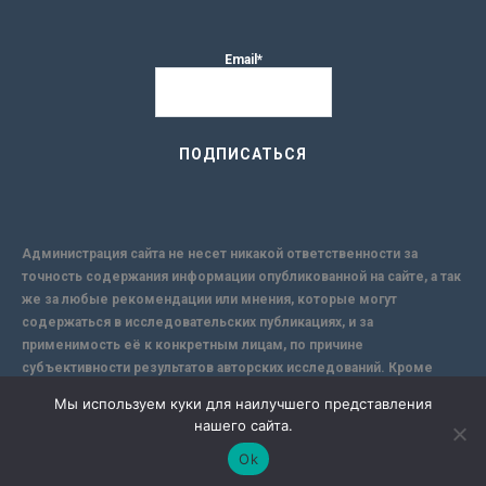
Email*
Администрация сайта не несет никакой ответственности за
точность содержания информации опубликованной на сайте, а так
же за любые рекомендации или мнения, которые могут
содержаться в исследовательских публикациях, и за
применимость её к конкретным лицам, по причине
субъективности результатов авторских исследований. Кроме
того, поскольку интернет не обеспечивает в полной мере
Мы используем куки для наилучшего представления
надежной защиты информации, Сайт не несет ответственности за
нашего сайта.
информацию, присылаемую через интернет.
Ok
-->