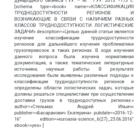
дународного бизнеса ГУУ. – М. : ГУУ. 2013. -173 с.
[schema type=»book» name=»КЛАССИФИКАЦИЯ
ТРУДНОДОСТУПНОСТИ РЕГИОНОВ И
ВОЗНИКАЮЩИЕ В СВЯЗИ С НАЛИЧИЕМ РАЗНЫХ
КЛАССОВ ТРУДНОДОСТУПНОСТИ ЛОГИСТИЧЕСКИЕ
ЗАДАЧИ» description=»Целью данной статьи является
изучение классификации труднодоступности
регионов для дальнейшего изучения проблематики
грузоперевозок в таких регионах. В ходе изучения
данного вопроса была изучена нормативная
документация, а также тематические литературные
источники, научные работы. В результате
исследования были выявлены различные подходы к
классификации труднодоступности регионов и
определены области логистических задач, которые
должны решаться специалистами при осуществлении
доставки грузов в труднодоступных регионах.»
author=»Стельмах Андрей Ильич»
publisher=»Басаранович Екатерина» pubdate=»2016-12-
16″ edition=»euroasia-science_6(27)_23.06.2016″
ebook=»yes» ]