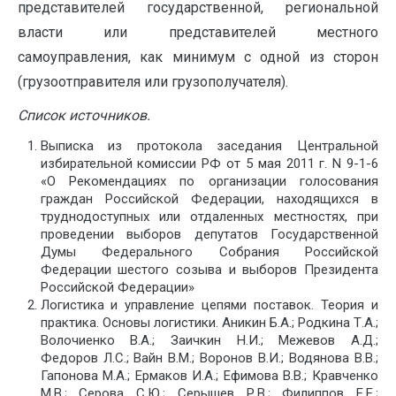
представителей государственной, региональной
власти или представителей местного
самоуправления, как минимум с одной из сторон
(грузоотправителя или грузополучателя).
Список источников.
Выписка из протокола заседания Центральной
избирательной комиссии РФ от 5 мая 2011 г. N 9-1-6
«О Рекомендациях по организации голосования
граждан Российской Федерации, находящихся в
труднодоступных или отдаленных местностях, при
проведении выборов депутатов Государственной
Думы Федерального Собрания Российской
Федерации шестого созыва и выборов Президента
Российской Федерации»
Логистика и управление цепями поставок. Теория и
практика. Основы логистики. Аникин Б.А.; Родкина Т.А.;
Волочиенко В.А.; Заичкин Н.И.; Межевов А.Д.;
Федоров Л.С.; Вайн В.М.; Воронов В.И.; Водянова В.В.;
Гапонова М.А.; Ермаков И.А.; Ефимова В.В.; Кравченко
М.В.; Серова С.Ю.; Серышев Р.В.; Филиппов Е.Е.;