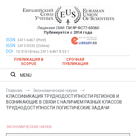
Перейти
к
содержимому
Лицензия СМИ:
ПИ № ФС77-63060
Евразийский Союз Ученых —
Публикуется с 2014 года
публикация научных статей в
ISSN:
Евразийский Союз Ученых — публикация научных статей в
2411-6467 (Print)
ISSN:
2413-9335 (Online)
ежемесячном научном журнале
ежемесячном научном журнале
DOI:
10.31618/esu.2411-6467.8.53.1
ПУБЛИКАЦИЯ В
СРОЧНАЯ
SCOPUS
ПУБЛИКАЦИЯ
MENU
Главная
Экономические науки
КЛАССИФИКАЦИЯ ТРУДНОДОСТУПНОСТИ РЕГИОНОВ И
ВОЗНИКАЮЩИЕ В СВЯЗИ С НАЛИЧИЕМ РАЗНЫХ КЛАССОВ
ТРУДНОДОСТУПНОСТИ ЛОГИСТИЧЕСКИЕ ЗАДАЧИ
ЭКОНОМИЧЕСКИЕ НАУКИ