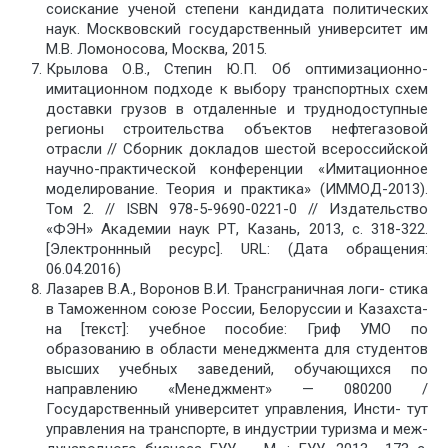
соискание ученой степени кандидата политических
наук. Москвовский государственный университет им
М.В. Ломоносова, Москва, 2015.
Крылова О.В., Степин Ю.П. Об оптимизационно-
имитационном подходе к выбору транспортных схем
доставки грузов в отдаленные и труднодоступные
регионы строительства объектов нефтегазовой
отрасли // Сборник докладов шестой всероссийской
научно-практической конференции «Имитационное
моделирование. Теория и практика» (ИММОД-2013).
Том 2. // ISBN 978-5-9690-0221-0 // Издательство
«ФЭН» Академии наук РТ, Казань, 2013, c. 318-322.
[Электроннный ресурс]. URL: (Дата обращения:
06.04.2016)
Лазарев В.А., Воронов В.И. Трансграничная логи- стика
в Таможенном союзе России, Белоруссии и Казахста-
на [текст]: учебное пособие: Гриф УМО по
образованию в области менеджмента для студентов
высших учебных заведений, обучающихся по
направлению «Менеджмент» — 080200 /
Государственный университет управления, Инсти- тут
управления на транспорте, в индустрии туризма и меж-