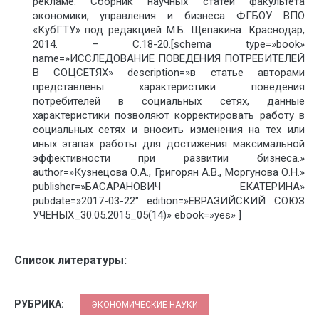
рекламе. Сборник научных статей факультета
экономики, управления и бизнеса ФГБОУ ВПО
«КубГТУ» под редакцией М.Б. Щепакина. Краснодар,
2014. – С.18-20.[schema type=»book»
name=»ИССЛЕДОВАНИЕ ПОВЕДЕНИЯ ПОТРЕБИТЕЛЕЙ
В СОЦСЕТЯХ» description=»в статье авторами
представлены характеристики поведения
потребителей в социальных сетях, данные
характеристики позволяют корректировать работу в
социальных сетях и вносить изменения на тех или
иных этапах работы для достижения максимальной
эффективности при развитии бизнеса.»
author=»Кузнецова О.А., Григорян А.В., Моргунова О.Н.»
publisher=»БАСАРАНОВИЧ ЕКАТЕРИНА»
pubdate=»2017-03-22″ edition=»ЕВРАЗИЙСКИЙ СОЮЗ
УЧЕНЫХ_30.05.2015_05(14)» ebook=»yes» ]
Список литературы:
РУБРИКА:
ЭКОНОМИЧЕСКИЕ НАУКИ