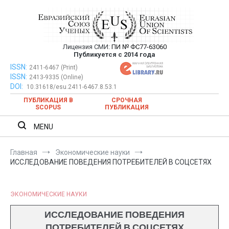
Перейти
к
содержимому
Лицензия СМИ:
ПИ № ФС77-63060
Евразийский Союз Ученых —
Публикуется с 2014 года
публикация научных статей в
ISSN:
Евразийский Союз Ученых — публикация научных статей в
2411-6467 (Print)
ISSN:
2413-9335 (Online)
ежемесячном научном журнале
ежемесячном научном журнале
DOI:
10.31618/esu.2411-6467.8.53.1
ПУБЛИКАЦИЯ В
СРОЧНАЯ
SCOPUS
ПУБЛИКАЦИЯ
MENU
Главная
Экономические науки
ИССЛЕДОВАНИЕ ПОВЕДЕНИЯ ПОТРЕБИТЕЛЕЙ В СОЦСЕТЯХ
ЭКОНОМИЧЕСКИЕ НАУКИ
ИССЛЕДОВАНИЕ ПОВЕДЕНИЯ
ПОТРЕБИТЕЛЕЙ В СОЦСЕТЯХ