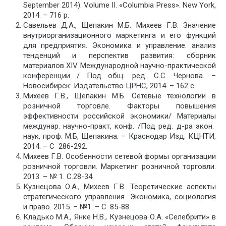
September 2014). Volume II. «Columbia Press». New York,
2014. – 716 p.
Савельев Д.А., Щепакин М.Б. Михеев Г.В. Значение
внутриорганизационного маркетинга и его функций
для предприятия. Экономика и управление: анализ
тенденций и перспектив развития: сборник
материалов XIV Международной научно-практической
конференции / Под общ. ред. С.С. Чернова. –
Новосибирск: Издательство ЦРНС, 2014. – 162 с.
Михеев Г.В., Щепакин М.Б. Сетевые технологии в
розничной торговле. Факторы повышения
эффективности российской экономики/ Материалы
междунар. научно-практ, конф. /Под ред. д-ра экон.
наук, проф. М.Б, Щепакина. – Краснодар Изд. КЦНТИ,
2014. – С 286-292.
Михеев Г.В. Особенности сетевой формы организации
розничной торговли. Маркетинг розничной торговли.
2013. – № 1. С.28-34.
Кузнецова О.А., Михеев Г.В. Теоретические аспекты
стратегического управления. Экономика, социология
и право. 2015. – №1. – С. 85-88.
Кладько М.А., Янке Н.В., Кузнецова О.А. «Селебрити» в