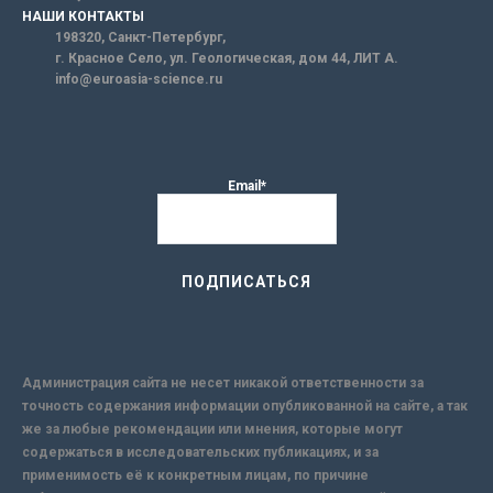
НАШИ КОНТАКТЫ
198320, Санкт-Петербург,
г. Красное Село, ул. Геологическая, дом 44, ЛИТ А.
info@euroasia-science.ru
Email*
Администрация сайта не несет никакой ответственности за
точность содержания информации опубликованной на сайте, а так
же за любые рекомендации или мнения, которые могут
содержаться в исследовательских публикациях, и за
применимость её к конкретным лицам, по причине