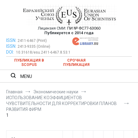
Перейти
к
содержимому
Лицензия СМИ:
ПИ № ФС77-63060
Евразийский Союз Ученых —
Публикуется с 2014 года
публикация научных статей в
ISSN:
Евразийский Союз Ученых — публикация научных статей в
2411-6467 (Print)
ISSN:
2413-9335 (Online)
ежемесячном научном журнале
ежемесячном научном журнале
DOI:
10.31618/esu.2411-6467.8.53.1
ПУБЛИКАЦИЯ В
СРОЧНАЯ
SCOPUS
ПУБЛИКАЦИЯ
MENU
Главная
Экономические науки
ИСПОЛЬЗОВАНИЕ КОЭФФИЦИЕНТОВ
ЧУВСТВИТЕЛЬНОСТИ ДЛЯ КОРРЕКТИРОВКИ ПЛАНОВ
РАЗВИТИЯ ФИРМ
1