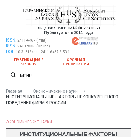
Перейти
к
содержимому
Лицензия СМИ:
ПИ № ФС77-63060
Евразийский Союз Ученых —
Публикуется с 2014 года
публикация научных статей в
ISSN:
Евразийский Союз Ученых — публикация научных статей в
2411-6467 (Print)
ISSN:
2413-9335 (Online)
ежемесячном научном журнале
ежемесячном научном журнале
DOI:
10.31618/esu.2411-6467.8.53.1
ПУБЛИКАЦИЯ В
СРОЧНАЯ
SCOPUS
ПУБЛИКАЦИЯ
MENU
Главная
Экономические науки
ИНСТИТУЦИОНАЛЬНЫЕ ФАКТОРЫ НЕКОНКУРЕНТНОГО
ПОВЕДЕНИЯ ФИРМ В РОССИИ
ЭКОНОМИЧЕСКИЕ НАУКИ
ИНСТИТУЦИОНАЛЬНЫЕ ФАКТОРЫ