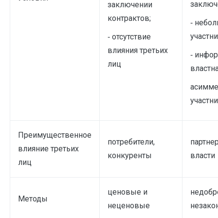
заключ
заключении
контрактов;
‑ небо
участни
‑ отсутствие
влияния третьих
‑ инфо
лиц
властн
асимме
участн
Преимущественное
потребители,
партне
влияние третьих
конкуренты
власти
лиц
ценовые и
недобр
Методы
неценовые
незако