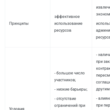
извлеч
эконом
эффективное
Принципы
использование
исполь
ресурсов
админи
ресурс
‑ налич
при за
контра
‑ большое число
пересм
участников;
соглаш
другим
‑ низкие барьеры;
‑ влиян
‑ отсутствие
при пе
ограничений при
Условия