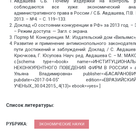
Авдашева С.Б. Почему издержки на контроль р
соблюдаются все хуже: экономический ана
административного права в России / С.Б. Авдашева, П.В.
2013. – №4. – С. 119–133.
Доклад «О состоянии конкуренции в РФ» за 2013 год. – Э
– Режим доступа: — Загл. с экрана.
Портер М. Конкуренция. М.: Издательский дом «Вильямс», 2
Развитие и применение антимонопольного законодатель
пути достижений и заблуждений: Доклад / С. Авдашева
Крючкова, Г. Юсупова. Науч. ред. Авдашева С. – М.: МАКС
с.[schema type=»book» name=»ИНСТИТУЦИОН
НЕКОНКУРЕНТНОГО ПОВЕДЕНИЯ ФИРМ В РОССИИ » aut
Ульяна Владимировна» publisher=»БАСАРАНО
pubdate=»2017-04-05″ edition=»ЕВРА
УЧЕНЫХ_30.04.2015_4(13)» ebook=»yes» ]
Список литературы:
РУБРИКА:
ЭКОНОМИЧЕСКИЕ НАУКИ