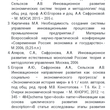
Сельсков А.В. Инновационное развитие
экономических систем: теория и методология/ под
общ. ред. проф. А.Ю.Егорова и доц. А.А. Сафроновой.
– М.: МЭСИ, 2015 – 205 с.
Кирпичева М.А. Необходимость создания системы
управления инновационными процессами на
промышленном предприятии.// Материалы
Всероссийской научно-практической конференции
«Современная Россия: экономика и государство».-
М.:2006, (0,25 п.л.).
Аляров
,
С.А., Сафронова, А.А. Инновационное
развитие естественных монополий России: теория и
методология управления. Москва, 2006
Егоров А.Ю., Сафронова А.А., Сельсков А.В.
Инновационное направление развития как основа
социально – экономического прогресса/ в
«Экономическая история мира» в 6 т./ колл. авторов;
под общ. ред. проф. М.В. Конотопова. – Т.6. Кн. 2. –
Очерки экономической теории. – М.: КНОРУС, 2012. –с.
345 – 484.[schema type=»book» name=»Инновации как
основа циклического развития экономики»
description=»В статье исследованы этапы развития