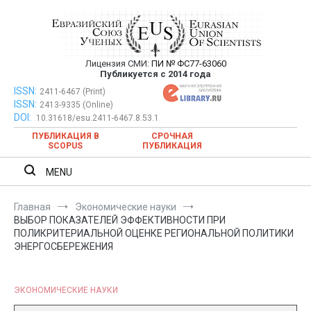
Перейти
к
содержимому
Лицензия СМИ:
ПИ № ФС77-63060
Евразийский Союз Ученых —
Публикуется с 2014 года
публикация научных статей в
ISSN:
Евразийский Союз Ученых — публикация научных статей в
2411-6467 (Print)
ISSN:
2413-9335 (Online)
ежемесячном научном журнале
ежемесячном научном журнале
DOI:
10.31618/esu.2411-6467.8.53.1
ПУБЛИКАЦИЯ В
СРОЧНАЯ
SCOPUS
ПУБЛИКАЦИЯ
MENU
Главная
Экономические науки
ВЫБОР ПОКАЗАТЕЛЕЙ ЭФФЕКТИВНОСТИ ПРИ
ПОЛИКРИТЕРИАЛЬНОЙ ОЦЕНКЕ РЕГИОНАЛЬНОЙ ПОЛИТИКИ
ЭНЕРГОСБЕРЕЖЕНИЯ
ЭКОНОМИЧЕСКИЕ НАУКИ