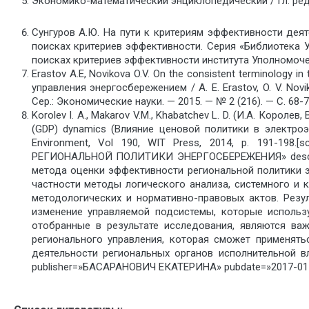
Экономико-математический энциклопедический / Гл. ред
Сунгуров А.Ю. На пути к критериям эффективности деят
поисках критериев эффективности. Серия «Библиотека Уп
поисках критериев эффективности института Уполномоченн
Erastov A.E, Novikova O.V. On the consistent terminology
управления энергосбережением / A. E. Erastov, O. V. N
Сер.: Экономические науки. — 2015. — № 2 (216). — С. 68-7
Korolev I. A., Makarov V.M., Khabatchev L. D. (И.А. Королев,
(GDP) dynamics (Влияние ценовой политики в электроэ
Environment, Vol 190, WIT Press, 2014, p. 191
РЕГИОНАЛЬНОЙ ПОЛИТИКИ ЭНЕРГОСБЕРЕЖЕНИЯ» descripti
метода оценки эффективности региональной политики 
частности методы логического анализа, системного и 
методологических и нормативно-правовых актов. Резу
изменение управляемой подсистемы, которые использ
отобранные в результате исследования, являются ва
регионального управления, которая сможет применят
деятельности региональных органов исполнительной в
publisher=»БАСАРАНОВИЧ ЕКАТЕРИНА» pubdate=»2017-01-