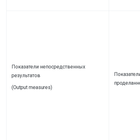
Показатели непосредственных
Показател
результатов
проделанно
(Output measures)