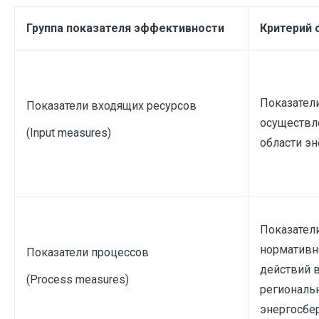
Группа показателя эффективности
Критерий 
Показатели
Показатели входящих ресурсов
осуществл
(Input measures)
области э
Показатели
нормативн
Показатели процессов
действий 
(Process measures)
региональн
энергосбе