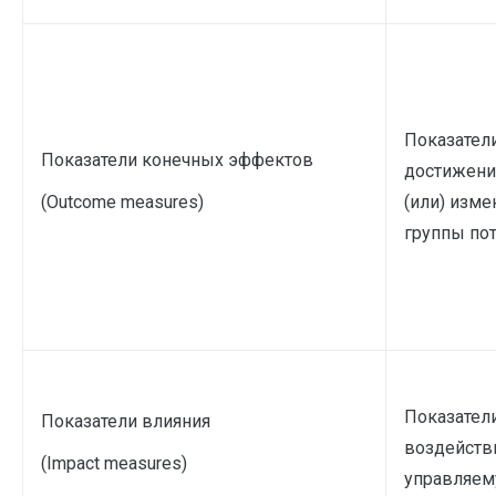
Показател
Показатели конечных эффектов
достижения
(Outcome measures)
(или) изме
группы пот
Показател
Показатели влияния
воздействи
(Impact measures)
управляем