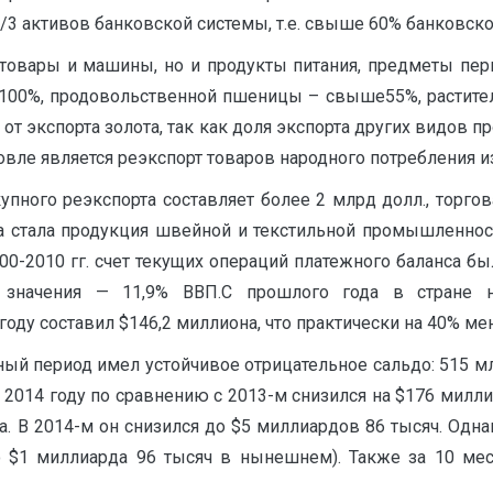
/3 активов банковской системы, т.е. свыше 60% банковско
товары и машины, но и продукты питания, предметы перв
т 100%, продовольственной пшеницы – свыше55%, растите
от экспорта золота, так как доля экспорта других видов 
вле является реэкспорт товаров народного потребления из
ного реэкспорта составляет более 2 млрд долл., торгов
а стала продукция швейной и текстильной промышленност
00-2010 гг. счет текущих операций платежного баланса б
 значения — 11,9% ВВП.С прошлого года в стране 
ду составил $146,2 миллиона, что практически на 40% мень
 период имел устойчивое отрицательное сальдо: 515 млн до
г. В 2014 году по сравнению с 2013-м снизился на $176 ми
. В 2014-м он снизился до $5 миллиардов 86 тысяч. Одна
о $1 миллиарда 96 тысяч в нынешнем). Также за 10 ме