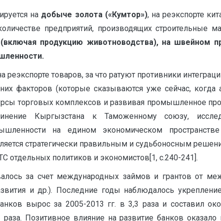
ируется на
добыче золота («Кумтор»)
, на реэкспорте ки
количестве предприятий, производящих строительные ма
 (включая продукцию животноводства), на швейном 
шленности.
 реэкспорте товаров, за что ратуют противники интеграци
них факторов (которые сказываются уже сейчас, когда ак
сурсы торговых комплексов и развивая промышленное прои
единение Кыргызстана к Таможенному союзу, иссл
омышленности на едином экономическом пространст
вляется стратегически правильным и судьбоносным решени
С отдельных политиков и экономистов[1, с.240-241].
алось за счет международных займов и грантов от меж
азвития и др.). Последние годы наблюдалось укреплени
нков вырос за 2005-2013 гг. в 3,3 раза и составил ок
2,2 раза. Позитивное влияние на развитие банков оказал