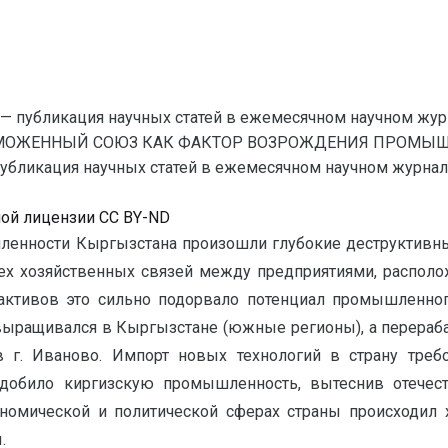
— публикация научных статей в ежемесячном научном жур
ТАМОЖЕННЫЙ СОЮЗ КАК ФАКТОР ВОЗРОЖДЕНИЯ ПРОМЫ
ликация научных статей в ежемесячном научном журнале. Э
ной лицензии CC BY-ND
ленности Кыргызстана произошли глубокие деструктивны
сех хозяйственных связей между предприятиями, распол
 активов это сильно подорвало потенциал промышленно
ыращивался в Кыргызстане (южные регионы), а перерабат
в г. Иваново. Импорт новых технологий в страну треб
 добило киргизскую промышленность, вытеснив отече
ономической и политической сферах страны происходил 
.