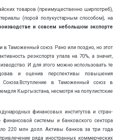
тайских товаров (преимущественно ширпотреб),
териалы (порой полукустарным способом), на
производстве и совсем небольшом экспорте
и в Таможенный союз. Рано или поздно, но этот
тивность реэкспорта упала на 70%, а значит,
зводство. И для этого можно использовать те
едовав и оценив перспективы повышения
ве Союза.Вступление в Таможенный союз в
емдля Кыргызстана, несмотря на популистские
дународных финансовых институтов и стран-
е финансовой системы и банковского сектора
оло 220 млн долл. Активы банков за три года
о привлечение ряда иностранных коммерческих