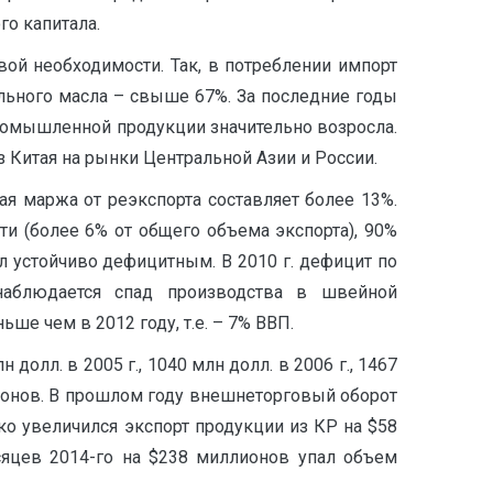
го капитала.
ой необходимости. Так, в потреблении импорт
льного масла – свыше 67%. За последние годы
промышленной продукции значительно возросла.
 Китая на рынки Центральной Азии и России.
ая маржа от реэкспорта составляет более 13%.
и (более 6% от общего объема экспорта), 90%
ыл устойчиво дефицитным. В 2010 г. дефицит по
наблюдается спад производства в швейной
ше чем в 2012 году, т.е. – 7% ВВП.
лл. в 2005 г., 1040 млн долл. в 2006 г., 1467
ллионов. В прошлом году внешнеторговый оборот
ко увеличился экспорт продукции из КР на $58
сяцев 2014-го на $238 миллионов упал объем