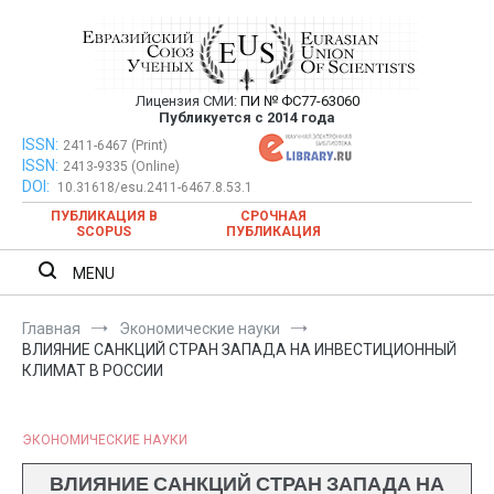
Перейти
к
содержимому
Лицензия СМИ:
ПИ № ФС77-63060
Евразийский Союз Ученых —
Публикуется с 2014 года
публикация научных статей в
ISSN:
Евразийский Союз Ученых — публикация научных статей в
2411-6467 (Print)
ISSN:
2413-9335 (Online)
ежемесячном научном журнале
ежемесячном научном журнале
DOI:
10.31618/esu.2411-6467.8.53.1
ПУБЛИКАЦИЯ В
СРОЧНАЯ
SCOPUS
ПУБЛИКАЦИЯ
MENU
Главная
Экономические науки
ВЛИЯНИЕ САНКЦИЙ СТРАН ЗАПАДА НА ИНВЕСТИЦИОННЫЙ
КЛИМАТ В РОССИИ
ЭКОНОМИЧЕСКИЕ НАУКИ
ВЛИЯНИЕ САНКЦИЙ СТРАН ЗАПАДА НА