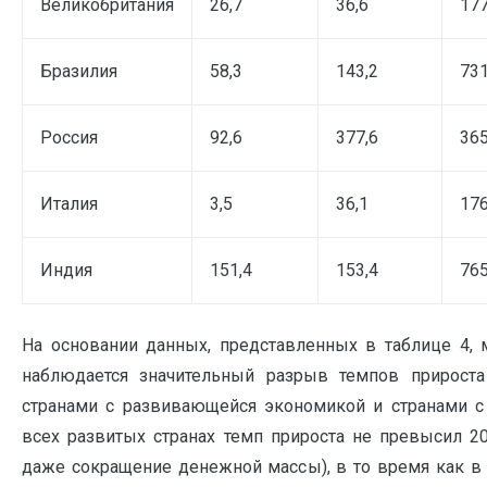
Великобритания
26,7
36,6
177
Бразилия
58,3
143,2
731
Россия
92,6
377,6
365
Италия
3,5
36,1
176
Индия
151,4
153,4
765
На основании данных, представленных в таблице 4, 
наблюдается значительный разрыв темпов прирос
странами с развивающейся экономикой и странами 
всех развитых странах темп прироста не превысил 2
даже сокращение денежной массы), в то время как в 