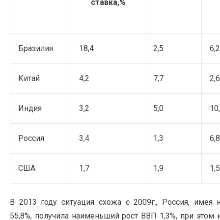
ставка,%
Бразилия
18,4
2,5
6,2
Китай
4,2
7,7
2,6
Индия
3,2
5,0
10
Россия
3,4
1,3
6,8
США
1,7
1,9
1,5
В 2013 году ситуация схожа с 2009г., Россия, име
55,8%, получила наименьший рост ВВП 1,3%, при этом