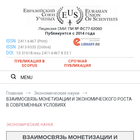
Перейти
к
содержимому
Лицензия СМИ:
ПИ № ФС77-63060
Евразийский Союз Ученых —
Публикуется с 2014 года
публикация научных статей в
ISSN:
Евразийский Союз Ученых — публикация научных статей в
2411-6467 (Print)
ISSN:
2413-9335 (Online)
ежемесячном научном журнале
ежемесячном научном журнале
DOI:
10.31618/esu.2411-6467.8.53.1
ПУБЛИКАЦИЯ В
СРОЧНАЯ
SCOPUS
ПУБЛИКАЦИЯ
MENU
Главная
Экономические науки
ВЗАИМОСВЯЗЬ МОНЕТИЗАЦИИ И ЭКОНОМИЧЕСКОГО РОСТА
В СОВРЕМЕННЫХ УСЛОВИЯХ
ЭКОНОМИЧЕСКИЕ НАУКИ
ВЗАИМОСВЯЗЬ МОНЕТИЗАЦИИ И