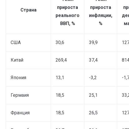
прироста
прироста
пр
Страна
реального
инфляции,
де
ВВП, %
%
м
США
30,6
39,9
127
Китай
269,4
37,4
814
Япония
13,1
-3,2
-1,
Гермаия
18,5
25,1
33,
Франция
18,5
26,5
127