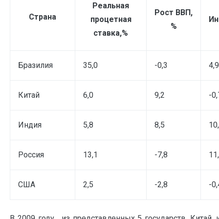
Реальная
Рост ВВП,
Страна
процетная
Ин
%
ставка,%
Бразилия
35,0
-0,3
4,9
Китай
6,0
9,2
-0,
Индия
5,8
8,5
10
Россия
13,1
-7,8
11
США
2,5
-2,8
-0,
В 2009 году, из представленных 5 государств, Китай,