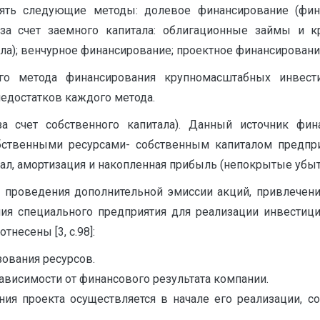
ять следующие методы: долевое финансирование (финан
за счет заемного капитала: облигационные займы и к
ала); венчурное финансирование; проектное финансировани
о метода финансирования крупномасштабных инвестиц
недостатков каждого метода.
а счет собственного капитала). Данный источник фин
ственными ресурсами- собственным капиталом предприят
тал, амортизация и накопленная прибыль (непокрытые убыт
 проведения дополнительной эмиссии акций, привлечения
ия специального предприятия для реализации инвести
тнесены [3, c.98]:
ования ресурсов.
висимости от финансового результата компании.
ия проекта осуществляется в начале его реализации, с