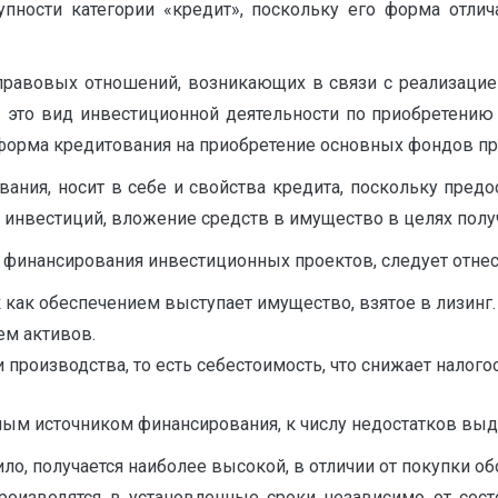
упности категории «кредит», поскольку его форма отлич
правовых отношений, возникающих в связи с реализацией
 это вид инвестиционной деятельности по приобретению 
, форма кредитования на приобретение основных фондов п
ния, носит в себе и свойства кредита, поскольку предос
ва инвестиций, вложение средств в имущество в целях полу
финансирования инвестиционных проектов, следует отнес
ак как обеспечением выступает имущество, взятое в лизинг.
ем активов.
 производства, то есть себестоимость, что снижает налог
ным источником финансирования, к числу недостатков выд
ило, получается наиболее высокой, в отличии от покупки об
роизводятся в установленные сроки независимо от сост