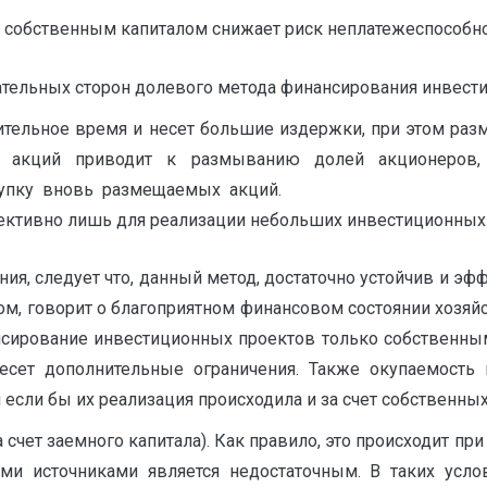
собственным капиталом снижает риск неплатежеспособнос
цательных сторон долевого метода финансирования инвест
ительное время и несет большие издержки, при этом раз
я акций приводит к размыванию долей акционеров, 
купку вновь размещаемых акций.
ктивно лишь для реализации небольших инвестиционных 
я, следует что, данный метод, достаточно устойчив и эф
м, говорит о благоприятном финансовом состоянии хозяйс
нсирование инвестиционных проектов только собственны
несет дополнительные ограничения. Также окупаемост
сли бы их реализация происходила и за счет собственных 
 счет заемного капитала). Как правило, это происходит п
ыми источниками является недостаточным. В таких усл