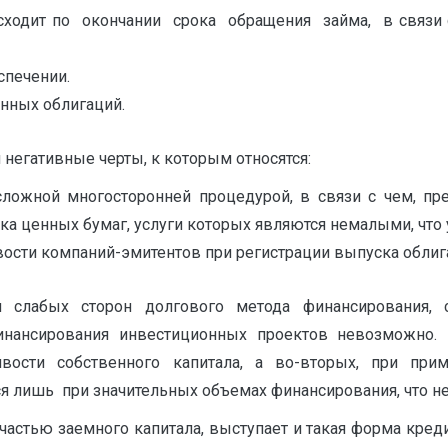
одит по окончании срока обращения займа, в связи с
спечении.
нных облигаций.
негативные черты, к которым относятся:
ложной многосторонней процедурой, в связи с чем, п
а ценных бумаг, услуги которых являются немалыми, что 
ости компаний-эмитентов при регистрации выпуска облиг
и слабых сторон долгового метода финансирования, с
инансирования инвестиционных проектов невозможно.
ивости собственного капитала, а во-вторых, при пр
я лишь при значительных объемах финансирования, что не 
астью заемного капитала, выступает и такая форма креди