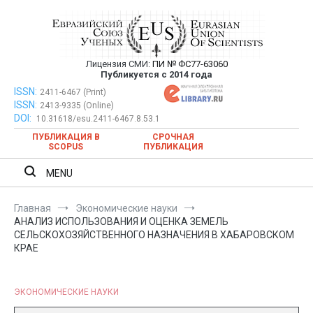
Перейти
к
содержимому
Лицензия СМИ:
ПИ № ФС77-63060
Евразийский Союз Ученых —
Публикуется с 2014 года
публикация научных статей в
ISSN:
Евразийский Союз Ученых — публикация научных статей в
2411-6467 (Print)
ISSN:
2413-9335 (Online)
ежемесячном научном журнале
ежемесячном научном журнале
DOI:
10.31618/esu.2411-6467.8.53.1
ПУБЛИКАЦИЯ В
СРОЧНАЯ
SCOPUS
ПУБЛИКАЦИЯ
MENU
Главная
Экономические науки
АНАЛИЗ ИСПОЛЬЗОВАНИЯ И ОЦЕНКА ЗЕМЕЛЬ
СЕЛЬСКОХОЗЯЙСТВЕННОГО НАЗНАЧЕНИЯ В ХАБАРОВСКОМ
КРАЕ
ЭКОНОМИЧЕСКИЕ НАУКИ