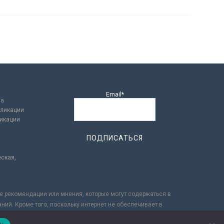
Email*
ла
ликации
икации
еская,
ые рекомендации или мнения, которые могут содержаться в
ний. Кроме того, поскольку интернет не обеспечивает в