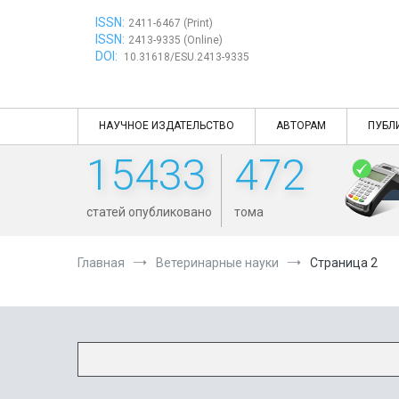
Перейти
ISSN:
к
2411-6467 (Print)
ISSN:
содержимому
2413-9335 (Online)
DOI:
10.31618/ESU.2413-9335
НАУЧНОЕ ИЗДАТЕЛЬСТВО
АВТОРАМ
ПУБЛ
15433
472
статей опубликовано
тома
Главная
Ветеринарные науки
Страница 2