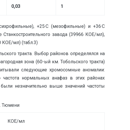
0,03
1
сихрофильные), +25·С (мезофильные) и +36·С
 Станкостроительного завода (39966 КОЕ/мл),
 КОЕ/мл) (табл.3)
льского тракта. Выбор районов определялся на
агородная зона (60-ый км. Тобольского тракта)
Учитывали следующие хромосомные аномалии:
 частота нормальных анафаз в этих районах
ли были незначительно выше значений частоты
г. Тюмени
КОЕ/мл