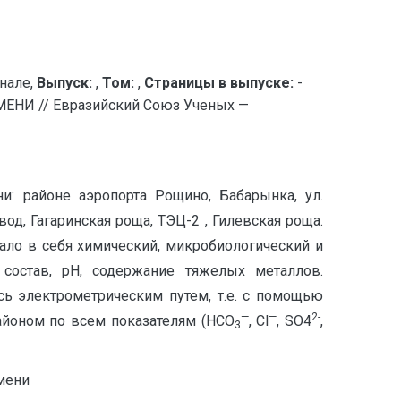
нале,
Выпуск:
,
Том:
,
Страницы в выпуске:
-
НИ // Евразийский Союз Ученых —
и: районе аэропорта Рощино, Бабарынка, ул.
од, Гагаринская роща, ТЭЦ-2 , Гилевская роща.
ало в себя химический, микробиологический и
 состав, рН, содержание тяжелых металлов.
ь электрометрическим путем, т.е. с помощью
—
—
2-
айоном по всем показателям (HCO
, Cl
, SO4
,
3
юмени