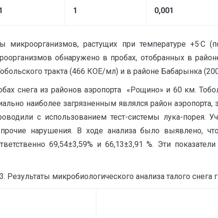
1
1
0,001
 микроорганизмов, растущих при температуре +5·С (п
оорганизмов обнаружено в пробах, отобранных в районе
обольского тракта (466 КОЕ/мл) и в районе Бабарынка (200
бах снега из районов аэропорта «Рощино» и 60 км. Тобо
ально наиболее загрязненным являлся район аэропорта, з
роводили с использованием тест-системы лука-порея. 
прочие нарушения. В ходе анализа было выявлено, что
тветственно 69,54±3,59% и 66,13±3,91 %. Эти показате
3. Результаты микробиологического анализа талого снега 