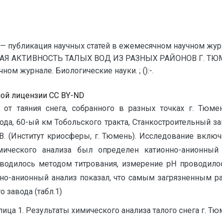
— публикация научных статей в ежемесячном научном жур
АЯ АКТИВНОСТЬ ТАЛЫХ ВОД ИЗ РАЗНЫХ РАЙОНОВ Г. ТЮМЕ
ом журнале. Биологические науки. ; ():-.
ной лицензии CC BY-ND
от таяния снега, собранного в разных точках г. Тюмен
да, 60-ый км Тобольского тракта, Станкостроительный зав
. (Институт криосферы, г. Тюмень). Исследование включ
имического анализа был определен катионно-анионный
оводилось методом титрования, измерение рН проводилос
о-анионный анализ показал, что самым загрязненным р
 завода (табл.1)
ица 1. Результаты химического анализа талого снега г. Т