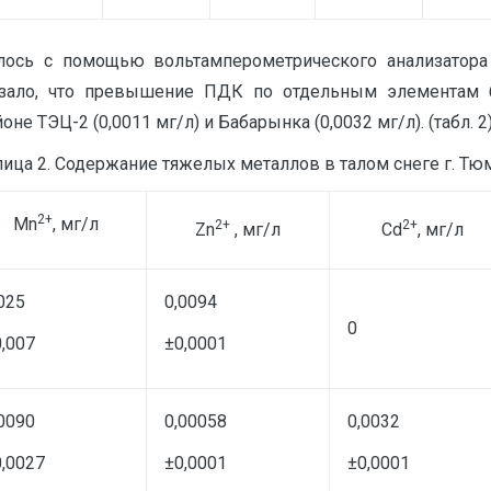
ось с помощью вольтамперометрического анализатора 
казало, что превышение ПДК по отдельным элементам 
 ТЭЦ-2 (0,0011 мг/л) и Бабарынка (0,0032 мг/л). (табл. 2)
лица 2. Содержание тяжелых металлов в талом снеге г. Тю
2+
Mn
, мг/л
2+
2+
Zn
, мг/л
Cd
, мг/л
025
0,0094
0
,007
±0,0001
0090
0,00058
0,0032
0,0027
±0,0001
±0,0001