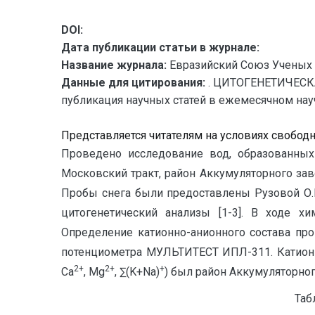
DOI:
Дата публикации статьи в журнале:
Название журнала:
Евразийский Союз Ученых 
Данные для цитирования:
. ЦИТОГЕНЕТИЧЕСК
публикация научных статей в ежемесячном научн
Представляется читателям на условиях свобод
Проведено исследование вод, образованных 
Московский тракт, район Аккумуляторного заво
Пробы снега были предоставлены Рузовой О.В
цитогенетический анализы [1-3]. В ходе х
Определение катионно-анионного состава пр
потенциометра МУЛЬТИТЕСТ ИПЛ-311. Катионн
2+
2+
+
Ca
, Mg
, ∑(K+Na)
) был район Аккумуляторного
Табл