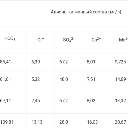
Анионо-катионный состав (мг/л)
—
H
CO
—
2-
2+
2
Cl
SO
Ca
Mg
3
4
85,41
6,39
67,2
8,01
9,725
61,01
5,32
48,0
7,51
14,89
67,11
7,45
67,2
8,02
13,37
109,81
13,13
28,8
16,03
20,67