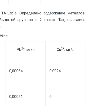
TА-Lab`а. Определено содержание металлов:
было обнаружено в 2 точках. Так, выявлено
.
мени
2+
2+
Pb
, мг/л
Cu
, мг/л
0,00064
0.0024
0,00021
0