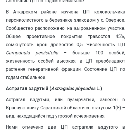
Состояние ЦП по годам стабильное.
В Аткарском районе изучена ЦП колокольчика
персиколистного в березняке злаковом у с. Озерное.
Сообщество расположено на выровненном участке.
Общее проективное покрытие травостоя 45%,
сомкнутость крон древостоя 0,5. Численность ЦП
Campanula persicifolia
– больше 100 особей,
жизненность особей высокая, в ЦП преобладают
растения генеративной фракции. Состояние ЦП по
годам стабильное.
Астрагал вздутый (
Astragalus
physodes
L
.)
Астрагал вздутый, или пузырчатый, занесен в
Красную книгу Саратовкой области со статусом 1(Е) –
вид, находящийся под угрозой исчезновения.
Нами отмечено две ЦП астрагала вздутого в