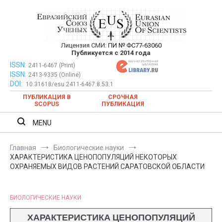
Перейти
к
содержимому
Лицензия СМИ:
ПИ № ФС77-63060
Евразийский Союз Ученых —
Публикуется с 2014 года
публикация научных статей в
ISSN:
Евразийский Союз Ученых — публикация научных статей в
2411-6467 (Print)
ISSN:
2413-9335 (Online)
ежемесячном научном журнале
ежемесячном научном журнале
DOI:
10.31618/esu.2411-6467.8.53.1
ПУБЛИКАЦИЯ В
СРОЧНАЯ
SCOPUS
ПУБЛИКАЦИЯ
MENU
Главная
Биологические науки
ХАРАКТЕРИСТИКА ЦЕНОПОПУЛЯЦИЙ НЕКОТОРЫХ
ОХРАНЯЕМЫХ ВИДОВ РАСТЕНИЙ САРАТОВСКОЙ ОБЛАСТИ
БИОЛОГИЧЕСКИЕ НАУКИ
ХАРАКТЕРИСТИКА ЦЕНОПОПУЛЯЦИЙ