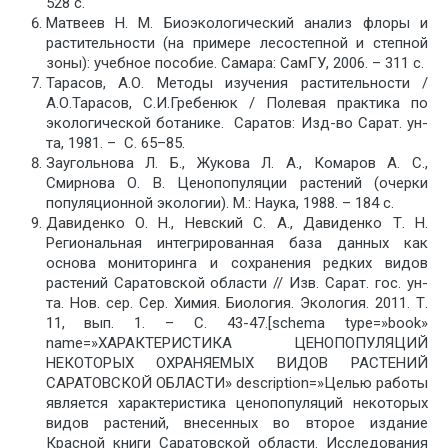
528 с.
Матвеев Н. М. Биоэкологический анализ флоры и
растительности (на примере лесостепной и степной
зоны): учебное пособие. Самара: СамГУ, 2006. – 311 с.
Тарасов, А.О. Методы изучения растительности /
А.О.Тарасов, С.И.Гребенюк / Полевая практика по
экологической ботанике. Саратов: Изд-во Сарат. ун-
та, 1981. – С. 65–85.
Заугольнова Л. Б., Жукова Л. А., Комаров А. С.,
Смирнова О. В. Ценопопуляции растений (очерки
популяционной экологии). М.: Наука, 1988. – 184 с.
Давиденко О. Н., Невский С. А., Давиденко Т. Н.
Региональная интегрированная база данных как
основа мониторинга и сохранения редких видов
растений Саратовской области // Изв. Сарат. гос. ун-
та. Нов. сер. Сер. Химия. Биология. Экология. 2011. Т.
11, вып. 1. – С. 43-47.[schema type=»book»
name=»ХАРАКТЕРИСТИКА ЦЕНОПОПУЛЯЦИЙ
НЕКОТОРЫХ ОХРАНЯЕМЫХ ВИДОВ РАСТЕНИЙ
САРАТОВСКОЙ ОБЛАСТИ» description=»Целью работы
является характеристика ценопопуляций некоторых
видов растений, внесенных во второе издание
Красной книги Саратовской области. Исследования