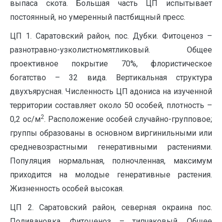
выпаса скота. Большая часть ЦП испытывает
постоянный, но умеренный пастбищный пресс.
ЦП 1. Саратовский район, пос. Дубки. Фитоценоз –
разнотравно-узколистномятликовый. Общее
проективное покрытие 70%, флористическое
богатство – 32 вида. Вертикальная структура
двухъярусная. Численность ЦП адониса на изученной
территории составляет около 50 особей, плотность –
2
0,2 ос/м
. Расположение особей случайно-групповое;
группы образованы в основном виргинильными или
средневозрастными генеративными растениями.
Популяция нормальная, полночленная, максимум
приходится на молодые генеративные растения.
Жизненность особей высокая.
ЦП 2. Саратовский район, северная окраина пос.
Поливановка. Фитоценоз – типчаковый. Общее