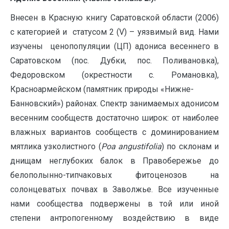
Внесен в Красную книгу Саратовской области (2006)
с категорией и статусом 2 (V) – уязвимый вид. Нами
изучены ценопопуляции (ЦП) адониса весеннего в
Саратовском (пос. Дубки, пос. Поливановка),
Федоровском (окрестности с. Романовка),
Красноармейском (памятник природы «Нижне-
Банновский») районах. Спектр занимаемых адонисом
весенним сообществ достаточно широк: от наиболее
влажных вариантов сообществ с доминированием
мятлика узколистного (
Poa
angustifolia
) по склонам и
днищам неглубоких балок в Правобережье до
белополынно-типчаковых фитоценозов на
солонцеватых почвах в Заволжье. Все изученные
нами сообщества подвержены в той или иной
степени антропогенному воздействию в виде