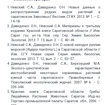
Невский С.А., Давиденко О.Н. Новые данные о
распространении редких видов растений в
саратовском Заволжье// Вестник СГАУ. 2013. № 1. – С.
14-18.
Давиденко О.Н., Невский С.А. Материалы к третьему
изданию Красной книги Саратовской области // Изв.
Сарат. гос. ун-та. Нов. сер. Сер. Химия. Биология.
Экология. 2013. Т. 13, вып. 2. – С. 40–49.
Невский С.А., Давиденко О.Н. О новой находке руппии
морской (
R
uppia maritima
L.) в Саратовской области //
Изв. СГУ. Новая серия. Серия химия, биология,
экология. 2012. Т. 12, вып. 2. – С. 55–57.
Давиденко О.Н., Невский С.А., Березуцкий М.А.
Эколого-ценотическая характеристика
местообитаний некоторых охраняемых растений
южной части саратовского Правобережья //
Поволжский экологический журнал. 2007. №4. – С.
339-344.
Красная книга Саратовской области. Грибы.
Лишайники. Растения. Животные. Саратов: Изд-во
Торгово-промышленной палаты Саратов. обл., 2006. –