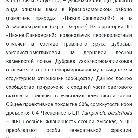
Категория и статус 2 (V) – уязвимый вид. ЦП данного
вида описаны нами в Красноармейском районе
(памятник природы «Нижне-Банновский») и в
Аткарском районе (окр. с. Озерное). На территории ПП
«Нижне-Банновский» колокольчик персиколистный
отмечен в составе травяного яруса дубравы
узколистномятликовой на дерновой лесной
каменистой почве. Дубрава узколистномятликовая
относится к хорошо сформированному в видовом и
структурном отношении сообществу. Данное лесное
сообщество приурочено к средней части светового
склона и граничит с участками каменистой степи.
Общее проективное покрытие 60%, сомкнутость крон
древостоя 0,4. Численность ЦП
Campanula persicifolia
– 40-60 особей, жизненность особей высокая, в ЦП
преобладают особи генеративной фракции.