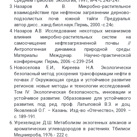
Среднем Приобъе. Экология, 1997, №4.-с.243-247.
Назаров А. В. Микробно-растительное
взаимодействие при нефтеном загрязнении дерново-
подзолистых почв южной тайги Предуралья:
автор.дисс….канд.биол.наук.Пермь, 2000.-с.24с.
Назаров А.В. Исследование некоторых механизмов
влияния микробно-растительных систем на
самоочищение нефтезагрязненной почвы //
Антропогенная динамика природной среды:
Материалы Междунар. Научно-практической
конференции. Пермь, 2006.-с.239-254.
Новоселова Е.И., Киреева Н.А. Экологически
безопасный метод ускорения трансформации нефти в
почвах // Окружающая среда и устойчивое развитие
регионов: новые методы и технологии исследований.
Том IV: Экологическая безопасность, инновации и
устойчивое развитие. Образование для устойчивого
развития; под ред. проф. Латыповой В.З. и доц.
Яковлевой О.Г. – Казань: Изд-во «Отечество», 2009. –
с. 189-191.
Угрехелидзе Д.Ш. Метаболизм экзогенных алканов и
ароматических углеводородов в растениях. Тбилиси:
Мецниероба, 1976.- 222 с.