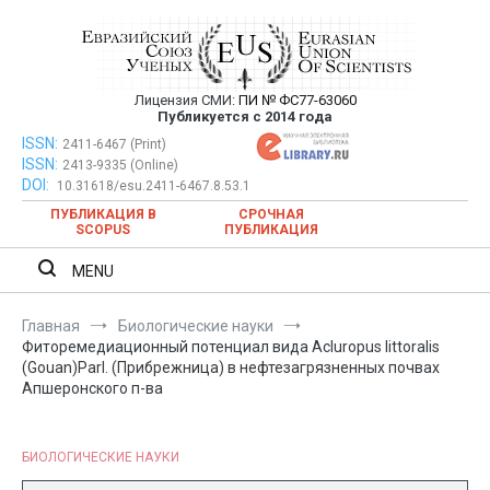
Перейти
к
содержимому
Лицензия СМИ:
ПИ № ФС77-63060
Евразийский Союз Ученых —
Публикуется с 2014 года
публикация научных статей в
ISSN:
Евразийский Союз Ученых — публикация научных статей в
2411-6467 (Print)
ISSN:
2413-9335 (Online)
ежемесячном научном журнале
ежемесячном научном журнале
DOI:
10.31618/esu.2411-6467.8.53.1
ПУБЛИКАЦИЯ В
СРОЧНАЯ
SCOPUS
ПУБЛИКАЦИЯ
MENU
Главная
Биологические науки
Фиторемедиационный потенциал вида Acluropus littoralis
(Gouan)Parl. (Прибрежница) в нефтезагрязненных почвах
Апшеронского п-ва
БИОЛОГИЧЕСКИЕ НАУКИ