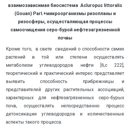
взаимозависимая биосистема
A
cluropus
littoralis
(Gouan)
Parl
.+микроорганизмы ризопланы и
ризосферы, осуществляющая процессы
самоочищения серо-бурой нефтезагрязненной
почвы
Кроме того, в свете сведений о способности самих
растений в той или степени осуществлять
метаболизм углеводородов нефти [6,c 222],
теоретический и практический интерес представляет
выявить способность прибрежницы и
представителей других растительных ассоциаций,
характерных для нефтезагрязненных серо-бурых
почв, осуществлять непосредственно процесс
детоксикации углеводородов и количественные
аспекты такого процесса.