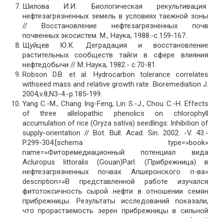
Шилова И.И. Биологическая рекультивация
нефтезагрязненных земель в условиях таежной зоны
// Восстановление нефтезагрязненных почв
почвенных экосистем. М., Наука, 1988.-с.159-167.
Щуйцев Ю.К. Деградация и восстановление
растительных сообществ тайги в сфере влияния
нефтедобычи // М.:Наука, 1982.- с.70-81.
Robson D.B. et al. Hydrocarbon tolerance correlates
withseed mass and relative growth rate. Bioremediation J.
2004,v.8,N3-4.-p.185-199.
Yang C.-M., Chang Ing-Feng, Lin S.-J., Chou C.-H. Effects
of three allelopathic phenolics on chlorophyll
accumulation of rice (Oryza sativa) seedlings: Inhibition of
supply-orientation // Bot. Bull. Acad. Sin. 2002. -V. 43.-
P.299-304.[schema type=»book»
name=»Фиторемедиационный потенциал вида
Acluropus littoralis (Gouan)Parl. (Прибрежница) в
нефтезагрязненных почвах Апшеронского п-ва»
description=»В представленной работе изучался
фитотоксичность сырой нефти в отношении семян
прибрежницы. Результаты исследований показали,
что прорастаемость зерен прибрежницы в сильной