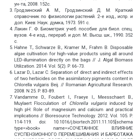
ун-та, 2008. 152с.
Гродзинский А. М., Гродзинский Д. М. Краткий
справочник по физиологии растений. 2-е изд., испр. и
доп. Киев: Наук. думка, 1973. 591 с.
Лакин Г. Ф. Биометрия: учеб. пособие для биол. спец.
вузов. 4-е изд., перераб. и доп. М.: Высш. шк., 1990. 352
с.
Hahne T., Schwarze B., Kramer M., Frahm B. Disposable
algae cultivation for high-value products using all around
LED-illumination directly on the bags // J. Algal Biomass
Utilization. 2014. Vol. 5(2). P. 66-73.
Lazar D., Lazar C. Separation of direct and indirect effects
of two herbicides on the assimilatory pigments content in
Chlorella vulgaris Beij. // Romanian Agricultural Research.
2008. N 25. P. 83-89.
Vandamme D., Foubert I., Fraeye I., Meesschaert B.,
Muylaert Flocculation of
Chlorella vulgaris
induced by
high pH: Role of magnesium and calcium and practical
implications // Bioresource Technology. 2012. Vol. 105. P.
114-119. doi: 10.1016/j.biortech.2011.11.105[schema
type=»book» name=»СОЧЕТАННОЕ ВЛИЯНИЕ
СУСПЕНЗИОННОГО ПЕРЕМЕШИВАНИЯ И БАРБОТАЖА