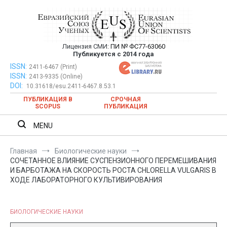
Перейти
к
содержимому
Лицензия СМИ:
ПИ № ФС77-63060
Евразийский Союз Ученых —
Публикуется с 2014 года
публикация научных статей в
ISSN:
Евразийский Союз Ученых — публикация научных статей в
2411-6467 (Print)
ISSN:
2413-9335 (Online)
ежемесячном научном журнале
ежемесячном научном журнале
DOI:
10.31618/esu.2411-6467.8.53.1
ПУБЛИКАЦИЯ В
СРОЧНАЯ
SCOPUS
ПУБЛИКАЦИЯ
MENU
Главная
Биологические науки
СОЧЕТАННОЕ ВЛИЯНИЕ СУСПЕНЗИОННОГО ПЕРЕМЕШИВАНИЯ
И БАРБОТАЖА НА СКОРОСТЬ РОСТА CHLORELLA VULGARIS В
ХОДЕ ЛАБОРАТОРНОГО КУЛЬТИВИРОВАНИЯ
БИОЛОГИЧЕСКИЕ НАУКИ