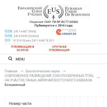
Перейти
к
содержимому
Лицензия СМИ:
ПИ № ФС77-63060
Евразийский Союз Ученых —
Публикуется с 2014 года
публикация научных статей в
ISSN:
Евразийский Союз Ученых — публикация научных статей в
2411-6467 (Print)
ISSN:
2413-9335 (Online)
ежемесячном научном журнале
ежемесячном научном журнале
DOI:
10.31618/esu.2411-6467.8.53.1
ПУБЛИКАЦИЯ В
СРОЧНАЯ
SCOPUS
ПУБЛИКАЦИЯ
MENU
Главная
Биологические науки
СОВРЕМЕННОЕ РАЗМЕЩЕНИЕ СОКОЛООБРАЗНЫХ ПТИЦ
НА УЧАСТКЕ ГАНЫХ-АЙРИЧАЙ ВОСТОЧНОГО КАВКАЗА
Безымянный
Номер части: