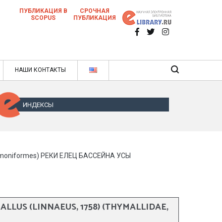
ПУБЛИКАЦИЯ В
СРОЧНАЯ
SCOPUS
ПУБЛИКАЦИЯ
 научных статей в ежемесячном научном
нале
ячном научном журнале
НАШИ КОНТАКТЫ
ИНДЕКСЫ
lmoniformes) РЕКИ ЕЛЕЦ БАССЕЙНА УСЫ
 (LINNAEUS, 1758) (THYMALLIDAE,