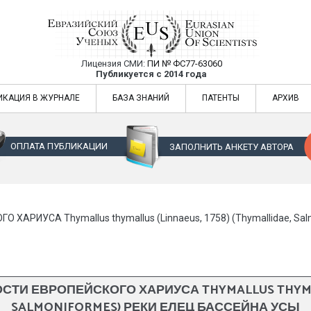
Лицензия СМИ:
ПИ № ФС77-63060
Евразийский Союз Ученых — публикация
Публикуется с 2014 года
жур
Евразийский Союз Ученых — публикация научных статей в ежемес
ИКАЦИЯ В ЖУРНАЛЕ
БАЗА ЗНАНИЙ
ПАТЕНТЫ
АРХИВ
ОПЛАТА ПУБЛИКАЦИИ
ЗАПОЛНИТЬ АНКЕТУ АВТОРА
ИУСА Thymallus thymallus (Linnaeus, 1758) (Thymallidae, Sa
 ЕВРОПЕЙСКОГО ХАРИУСА THYMALLUS THYMALLUS
SALMONIFORMES) РЕКИ ЕЛЕЦ БАССЕЙНА УСЫ