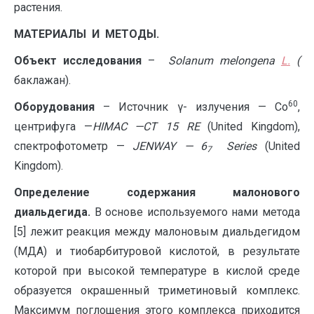
растения.
МАТЕРИАЛЫ И МЕТОДЫ.
Объект исследования
–
Solanum melongena
L
.
(
баклажан).
60
О
борудования
– Источник γ- излучения — Со
,
центрифуга —
HIMAC
—
CT 15 RE
(United Kingdom),
спектрофотометр —
JENWAY
—
6
Series
(United
7
Kingdom).
Определение содержания малонового
диальдегида.
В основе используемого нами метода
[5] лежит реакция между малоновым диальдегидом
(МДА) и тиобарбитуровой кислотой, в результате
которой при высокой температуре в кислой среде
образуется окрашенный триметиновый комплекс.
Максимум поглощения этого комплекса приходится