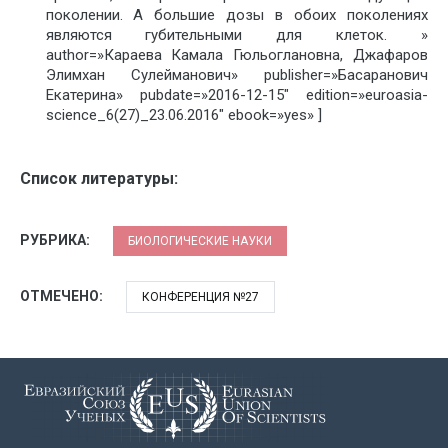
поколении. А большие дозы в обоих поколениях
являются губительными для клеток. »
author=»Караева Камала Гюльоглановна, Джафаров
Элимхан Сулейманович» publisher=»Басаранович
Екатерина» pubdate=»2016-12-15″ edition=»euroasia-
science_6(27)_23.06.2016″ ebook=»yes» ]
Список литературы:
РУБРИКА:
БИОЛОГИЧЕСКИЕ НАУКИ
ОТМЕЧЕНО:
КОНФЕРЕНЦИЯ №27