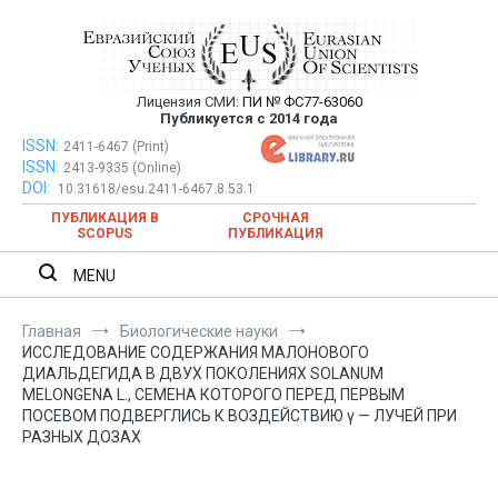
Перейти
к
содержимому
Лицензия СМИ:
ПИ № ФС77-63060
Евразийский Союз Ученых —
Публикуется с 2014 года
публикация научных статей в
ISSN:
Евразийский Союз Ученых — публикация научных статей в
2411-6467 (Print)
ISSN:
2413-9335 (Online)
ежемесячном научном журнале
ежемесячном научном журнале
DOI:
10.31618/esu.2411-6467.8.53.1
ПУБЛИКАЦИЯ В
СРОЧНАЯ
SCOPUS
ПУБЛИКАЦИЯ
MENU
Главная
Биологические науки
ИССЛЕДОВАНИЕ СОДЕРЖАНИЯ МАЛОНОВОГО
ДИАЛЬДЕГИДА В ДВУХ ПОКОЛЕНИЯХ SOLANUM
MELONGENA L., СЕМЕНА КОТОРОГО ПЕРЕД ПЕРВЫМ
ПОСЕВОМ ПОДВЕРГЛИСЬ К ВОЗДЕЙСТВИЮ γ — ЛУЧЕЙ ПРИ
РАЗНЫХ ДОЗАХ