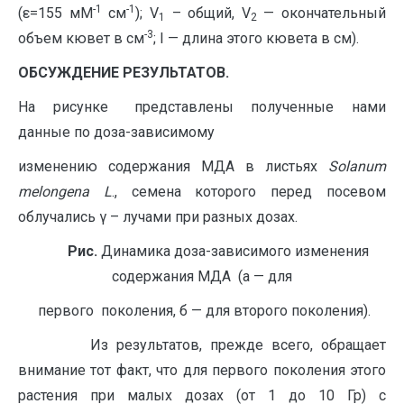
-1
-1
(ε=155 мМ
см
); V
– общий, V
— окончательный
1
2
-3
объем кювет в см
; I — длина этого кювета в см).
ОБСУЖДЕНИЕ РЕЗУЛЬТАТОВ.
На рисунке представлены полученные нами
данные по доза-зависимому
изменению содержания МДА в листьях
Solanum
melongena
L
., семена которого перед посевом
облучались γ – лучами при разных дозах.
Рис
.
Динамика доза-зависимого изменения
содержания МДА (а — для
первого поколения, б — для второго поколения).
Из результатов, прежде всего, обращает
внимание тот факт, что для первого поколения этого
растения при малых дозах (от 1 до 10 Гр) с