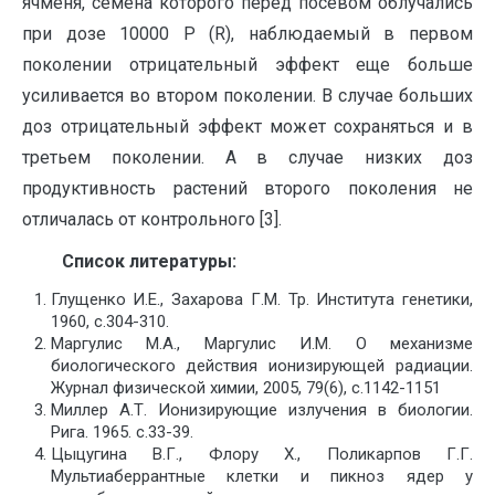
ячменя, семена которого перед посевом облучались
при дозе 10000 Р (R), наблюдаемый в первом
поколении отрицательный эффект еще больше
усиливается во втором поколении. В случае больших
доз отрицательный эффект может сохраняться и в
третьем поколении. А в случае низких доз
продуктивность растений второго поколения не
отличалась от контрольного [3].
Список литературы:
Глущенко И.Е., Захарова Г.М. Тр. Института генетики,
1960, с.304-310.
Маргулис М.А., Маргулис И.М. О механизме
биологического действия ионизирующей радиации.
Журнал физической химии, 2005, 79(6), с.1142-1151
Миллер А.Т. Ионизирующие излучения в биологии.
Рига. 1965. с.33-39.
Цыцугина В.Г., Флору Х., Поликарпов Г.Г.
Мультиаберрантные клетки и пикноз ядер у