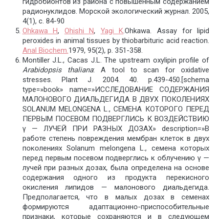
гидробионтов из района с повышенным содержанием
радионуклидов. Морской экологический журнал. 2005,
4(1), с. 84-90
Ohkawa H
,
Ohishi N
,
Yagi K
.Ohkawa. Assay for lipid
peroxides in animal tissues by thiobarbituric acid reaction.
Anal Biochem.
1979, 95(2), р. 351-358.
Montiller J.L., Cacas J.L. The upstream oxylipin profile of
Arabidopsis thaliana
: A tool to scan for oxidative
stresses. Plant J. 2004. 40. p.439-450.[schema
type=»book» name=»ИССЛЕДОВАНИЕ СОДЕРЖАНИЯ
МАЛОНОВОГО ДИАЛЬДЕГИДА В ДВУХ ПОКОЛЕНИЯХ
SOLANUM MELONGENA L., СЕМЕНА КОТОРОГО ПЕРЕД
ПЕРВЫМ ПОСЕВОМ ПОДВЕРГЛИСЬ К ВОЗДЕЙСТВИЮ
γ — ЛУЧЕЙ ПРИ РАЗНЫХ ДОЗАХ» description=»В
работе степень повреждения мембран клеток в двух
поколениях Solanum melongena L., семена которых
перед первым посевом подверглись к облучению γ —
лучей при разных дозах, была определена на основе
содержания одного из продукта перекисного
окисления липидов — малонового диальдегида.
Предполагается, что в малых дозах в семенах
формируются адаптационно-приспособительные
признаки, которые сохраняются и в следующем