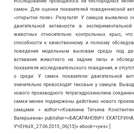
Исследование проводилось на беспородных нелин
самок. Для оценки показателей поведенческой ак
«открытое поле». Результат. У самцов выявлено с
двигательной активности в экспериментальной 
животных относительно контрольных крыс, чт
способности к качественному и полному обследов
поведения модельным вызовам среды под дей
вставания животного на задние лапы и обслед
показателя исследовательского поведения, и отсу
о среде. У самок показатели двигательной акт
значительно превосходят таковые у самцов. Выво
нового производного тетрагидрохинолина соединен
самки менее подвержены действию нового произво
самцами. » author=»Ковязина Татьяна Константи
Валерьевна» publisher=»БАСАРАНОВИЧ ЕКАТЕРИНА»
УЧЕНЫХ_27.06.2015_06(15)» ebook=»yes» ]