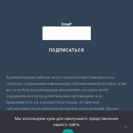
Email*
Администрация сайта не несет никакой ответственности за
точность содержания информации опубликованной на сайте, а так
же за любые рекомендации или мнения, которые могут
содержаться в исследовательских публикациях, и за
применимость её к конкретным лицам, по причине
субъективности результатов авторских исследований. Кроме
того, поскольку интернет не обеспечивает в полной мере
Мы используем куки для наилучшего представления
надежной защиты информации, Сайт не несет ответственности за
нашего сайта.
информацию, присылаемую через интернет.