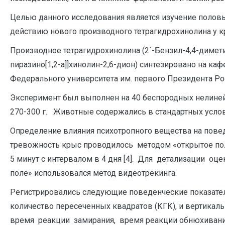
Целью данного исследования является изучение половы
действию нового производного тетрагидрохинолина у к
Производное тетрагидрохинолина (2´-Бензил-4,4-диметил-
пиразино[1,2-а]]хинолин-2,6-дион) синтезировано на ка
Федерального университета им. первого Президента Рос
Эксперимент был выполнен на 40 беспородных нелиней
270-300 г. Животные содержались в стандартных услов
Определение влияния психотропного вещества на пове
тревожность крыс проводилось методом «открытое пол
5 минут с интервалом в 4 дня [4]. Для детализации 
поле» использовался метод видеотрекинга.
Регистрировались следующие поведенческие показатели
количество пересеченных квадратов (КГК), и вертикаль
время реакции замирания, время реакции обнюхивания