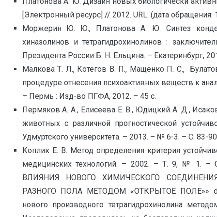
Платонова А. Ю. Дизайн новых биологически активны
[Электронный ресурс] // 2012. URL: (дата обращения: 1
Моржерин Ю. Ю., Платонова А. Ю. Синтез конде
хиназолинов и тетрагидрохинолинов : заключител
Президента России Б. Н. Ельцина. – Екатеринбург, 2013
Малкова Т. Л., Котегов В. П., Мащенко П. С., Булат
процедуре отнесения психоактивных веществ к анал
– Пермь : Изд-во ПГФА, 2012. – 45 с.
Пермяков А. А., Елисеева Е. В., Юдицкий А. Д., Иса
животных с различной прогностической устойчиво
Удмуртского университета. – 2013. – № 6-3. – С. 83-90
Коплик Е. В. Метод определения критерия устойчив
медицинских технологий. – 2002. – Т. 9, № 1. –
ВЛИЯНИЯ НОВОГО ХИМИЧЕСКОГО СОЕДИНЕНИ
РАЗНОГО ПОЛА МЕТОДОМ «ОТКРЫТОЕ ПОЛЕ»» descr
нового производного тетрагидрохинолина методо