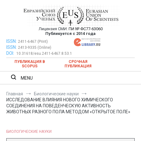
Перейти
к
содержимому
Лицензия СМИ:
ПИ № ФС77-63060
Евразийский Союз Ученых —
Публикуется с 2014 года
публикация научных статей в
ISSN:
Евразийский Союз Ученых — публикация научных статей в
2411-6467 (Print)
ISSN:
2413-9335 (Online)
ежемесячном научном журнале
ежемесячном научном журнале
DOI:
10.31618/esu.2411-6467.8.53.1
ПУБЛИКАЦИЯ В
СРОЧНАЯ
SCOPUS
ПУБЛИКАЦИЯ
MENU
Главная
Биологические науки
ИССЛЕДОВАНИЕ ВЛИЯНИЯ НОВОГО ХИМИЧЕСКОГО
СОЕДИНЕНИЯ НА ПОВЕДЕНЧЕСКУЮ АКТИВНОСТЬ
ЖИВОТНЫХ РАЗНОГО ПОЛА МЕТОДОМ «ОТКРЫТОЕ ПОЛЕ»
БИОЛОГИЧЕСКИЕ НАУКИ