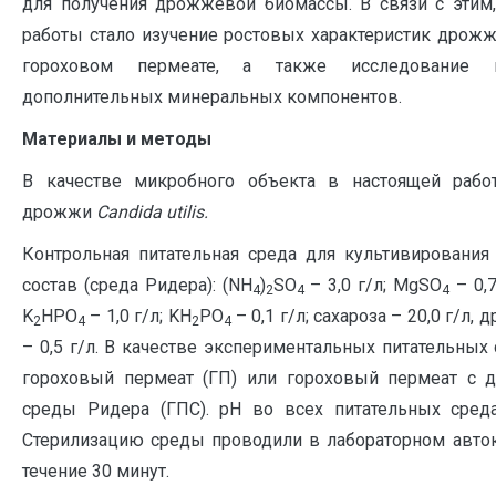
для получения дрожжевой биомассы. В связи с этим
работы стало изучение ростовых характеристик дрож
гороховом пермеате, а также исследование 
дополнительных минеральных компонентов.
Материалы и методы
В качестве микробного объекта в настоящей рабо
дрожжи
Candida utilis.
Контрольная питательная среда для культивировани
состав (среда Ридера): (NH
)
SO
– 3,0 г/л; MgSO
– 0,7
4
2
4
4
K
HPO
– 1,0 г/л; KH
PO
– 0,1 г/л; сахароза – 20,0 г/л,
2
4
2
4
– 0,5 г/л. В качестве экспериментальных питательных
гороховый пермеат (ГП) или гороховый пермеат с 
среды Ридера (ГПС). pH во всех питательных средах
Стерилизацию среды проводили в лабораторном авток
течение 30 минут.