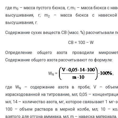
где m
– масса пустого бюкса, г; m
– масса бюкса с на
0
1
высушивания, г; m
– масса бюкса с навеской
2
высушивания, г.
Содержание сухих веществ СВ (масс. %) рассчитывали п
СВ = 100 – W
Определение общего азота проводили микромет
Содержание общего азота рассчитывают по формуле:
W
=
,
N
где W
– содержание азота в пробе; V – объем
N
израсходованной на титрование, мл; 0,05 – концентраци
мл; 14 – количество азота, мг, которое связывает 1 мг-
100 – объем раствора в мерной колбе, мл; 10 – кол
взятого для отгона аммиака, мл; m – навеска материала, 