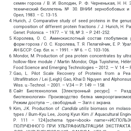
семян гороха / В. И. Володин, Р. Ф. Черненькая, Н. Н. 
технический бюллетень № 30. ВНИИ зернобобовых и к
Орел, 1983. – С. 13-15.
Hurich, J. Comparative study of seed proteins in the genu
composition of different protein fractions / J. Hurich, H. Pa
Genet. Polonica. – 1977. – V. 18, № 3. – P. 241-252.
Королева, О. С. Аминокислотный состав глобулинов 
форм гороха / О. С. Королева, Т. Я. Пелагейчик, Е. Р. Урал
АН БССР. Сер. бiл. н. – 1991. – № 6. – С. 103-106.
Mondor, M. Production of pea protein concentrates by ultrafi
hollow-fibre module / Martin Mondor, Olga Tuyishime, Hélèn
Food Science and Emerging Technologies – 2012. — V. 14 — 
Gao, L. Pilot Scale Recovery of Proteins from a Pe
Ultrafiltration / Lei (Leigh) Gao, Khai D. Nguyen and Alphonsu
Wiss. u.-Technol. – 2001. – V.34 — Р. 149 — 158.
Сайт Биотехнология. [Электронный ресурс]. – Ра
биотехнология» Производство белка микроорганизмов
Режим доступа — , свободный. — Загл с экрана.
Kim, J.K. Production of
Candida utilis
biomass on molasses
types / Bum-Kyu Lee, Joong Kyun Kim // Aquacultural Engine
Р. 111 – 124.[schema type=»book» name=»ИСПОЛЬ
ПОЛУЧЕННОГО ПРИ УЛЬТРАФИЛЬТРАЦИИ ЭКСТРАКТА