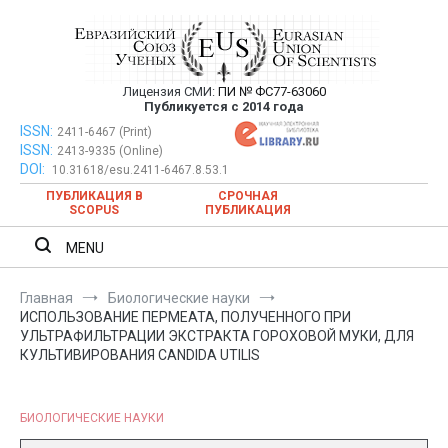
Перейти
к
содержимому
Лицензия СМИ:
ПИ № ФС77-63060
Евразийский Союз Ученых —
Публикуется с 2014 года
публикация научных статей в
ISSN:
Евразийский Союз Ученых — публикация научных статей в
2411-6467 (Print)
ISSN:
2413-9335 (Online)
ежемесячном научном журнале
ежемесячном научном журнале
DOI:
10.31618/esu.2411-6467.8.53.1
ПУБЛИКАЦИЯ В
СРОЧНАЯ
SCOPUS
ПУБЛИКАЦИЯ
MENU
Главная
Биологические науки
ИСПОЛЬЗОВАНИЕ ПЕРМЕАТА, ПОЛУЧЕННОГО ПРИ
УЛЬТРАФИЛЬТРАЦИИ ЭКСТРАКТА ГОРОХОВОЙ МУКИ, ДЛЯ
КУЛЬТИВИРОВАНИЯ CANDIDA UTILIS
БИОЛОГИЧЕСКИЕ НАУКИ