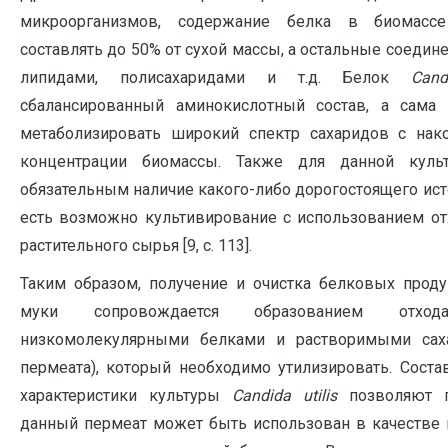
микроорганизмов, содержание белка в биомасс
составлять до 50% от сухой массы, а остальные соедин
липидами, полисахаридами и т.д. Белок
Can
сбалансированный аминокислотный состав, а сама 
метаболизировать широкий спектр сахаридов с на
концентрации биомассы. Также для данной куль
обязательным наличие какого-либо дорогостоящего исто
есть возможно культивирование с использованием от
растительного сырья [9, c. 113].
Таким образом, получение и очистка белковых проду
муки сопровождается образованием отхода
низкомолекулярными белками и растворимыми саха
пермеата), который необходимо утилизировать. Соста
характеристики культуры
Candida
utilis
позволяют п
данный пермеат может быть использован в качестве 