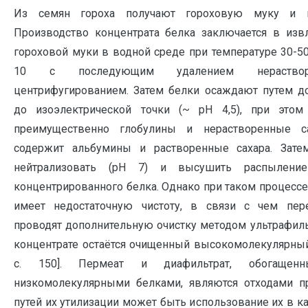
Из семян гороха получают гороховую муку и к
Производство концентрата белка заключается в изв
гороховой муки в водной среде при температуре 30-50 
10 с последующим удалением нераство
центрифугированием. Затем белки осаждают путем д
до изоэлектрической точки (~ рН 4,5), при этом
преимущественно глобулины и нерастворенные са
содержит альбумины и растворенные сахара. Зат
нейтрализовать (рН 7) и высушить распылени
концентрированного белка. Однако при таком процесс
имеет недостаточную чистоту, в связи с чем пе
проводят дополнительную очистку методом ультрафиль
концентрате остаётся очищенный высокомолекулярный бе
c. 150]. Пермеат и диафильтрат, обогащен
низкомолекулярными белками, являются отходами п
путей их утилизации может быть использование их в к