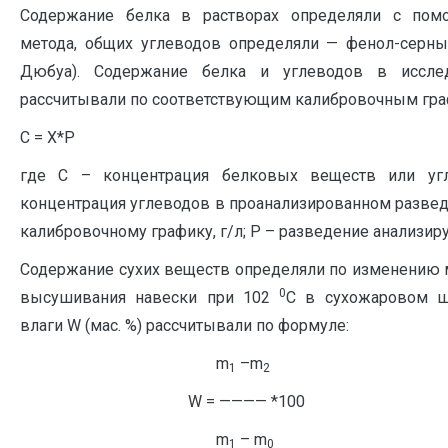
Содержание белка в растворах определяли с пом
метода, общих углеводов определяли — фенол-серн
Дюбуа). Содержание белка и углеводов в иссле
рассчитывали по соответствующим калибровочным гра
С = X*Р
где С – концентрация белковых веществ или угл
концентрация углеводов в проанализированном развед
калибровочному графику, г/л; Р – разведение анализир
Содержание сухих веществ определяли по изменению 
0
высушивания навески при 102
С в сухожаровом ш
влаги W (мас. %) рассчитывали по формуле:
m
–m
1
2
W = ———— *100
m
– m
1
0