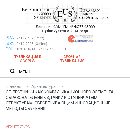
Перейти
к
содержимому
Лицензия СМИ:
ПИ № ФС77-63060
Евразийский Союз Ученых —
Публикуется с 2014 года
публикация научных статей в
ISSN:
Евразийский Союз Ученых — публикация научных статей в
2411-6467 (Print)
ISSN:
2413-9335 (Online)
ежемесячном научном журнале
ежемесячном научном журнале
DOI:
10.31618/esu.2411-6467.8.53.1
ПУБЛИКАЦИЯ В
СРОЧНАЯ
SCOPUS
ПУБЛИКАЦИЯ
MENU
Главная
Архитектура
ОТ ЛЕСТНИЦЫ КАК КОММУНИКАЦИОННОГО ЭЛЕМЕНТА
ОБРАЗОВАТЕЛЬНЫХ ЗДАНИЙ К СТУПЕНЧАТЫМ
СТРУКТУРАМ, ОБЕСПЕЧИВАЮЩИМ ИННОВАЦИОННЫЕ
МЕТОДЫ ОБУЧЕНИЯ
АРХИТЕКТУРА