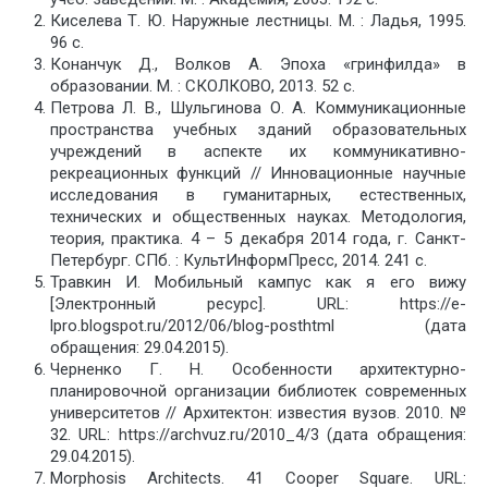
Киселева Т. Ю. Наружные лестницы. М. : Ладья, 1995.
96 с.
Конанчук Д., Волков А. Эпоха «гринфилда» в
образовании. М. : СКОЛКОВО, 2013. 52 с.
Петрова Л. В., Шульгинова О. А. Коммуникационные
пространства учебных зданий образовательных
учреждений в аспекте их коммуникативно-
рекреационных функций // Инновационные научные
исследования в гуманитарных, естественных,
технических и общественных науках. Методология,
теория, практика. 4 – 5 декабря 2014 года, г. Санкт-
Петербург. СПб. : КультИнформПресс, 2014. 241 с.
Травкин И. Мобильный кампус как я его вижу
[Электронный ресурс]. URL: https://e-
lpro.blogspot.ru/2012/06/blog-posthtml (дата
обращения: 29.04.2015).
Черненко Г. Н. Особенности архитектурно-
планировочной организации библиотек современных
университетов // Архитектон: известия вузов. 2010. №
32. URL: https://archvuz.ru/2010_4/3 (дата обращения:
29.04.2015).
Morphosis Architects. 41 Cooper Square. URL: