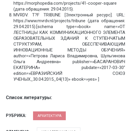
https://morphopedia.com/projects/41-cooper-square
(дата обращения: 29.04.2015).
MVRDV. T?F TRIBUNE [Электронный ресурс]. URL:
https://www.mvrdv.nl/projects/tribune (дата обращения:
29.04.2015).[schema type=»book» name=»ОТ
ЛЕСТНИЦЫ КАК КОММУНИКАЦИОННОГО ЭЛЕМЕНТА
ОБРАЗОВАТЕЛЬНЫХ ЗДАНИЙ К СТУПЕНЧАТЫМ
СТРУКТУРАМ, ОБЕСПЕЧИВАЮЩИМ
ИННОВАЦИОННЫЕ МЕТОДЫ ОБУЧЕНИЯ»
author=»Петрова Лариса Владимировна, Шульгинова
Ольга Андреевна» publisher=»БАСАРАНОВИЧ
ЕКАТЕРИНА» pubdate=»2017-03-30″
edition=»ЕВРАЗИЙСКИЙ СОЮЗ
УЧЕНЫХ_30.04.2015_04(13)» ebook=»yes» ]
Список литературы:
РУБРИКА:
АРХИТЕКТУРА