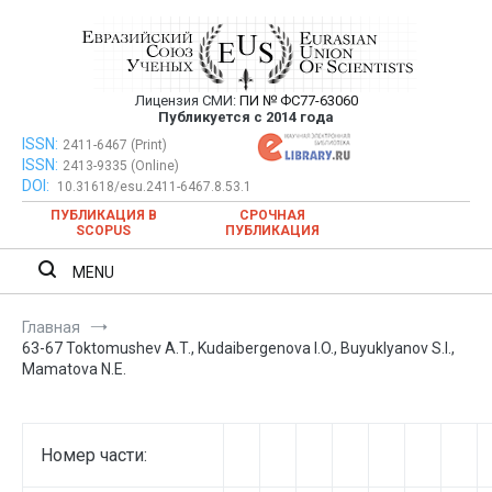
Перейти
к
содержимому
Лицензия СМИ:
ПИ № ФС77-63060
Евразийский Союз Ученых —
Публикуется с 2014 года
публикация научных статей в
ISSN:
Евразийский Союз Ученых — публикация научных статей в
2411-6467 (Print)
ISSN:
2413-9335 (Online)
ежемесячном научном журнале
ежемесячном научном журнале
DOI:
10.31618/esu.2411-6467.8.53.1
ПУБЛИКАЦИЯ В
СРОЧНАЯ
SCOPUS
ПУБЛИКАЦИЯ
MENU
Главная
63-67 Toktomushev A.T., Kudaibergenova I.O., Buyuklyanov S.I.,
Mamatova N.E.
Номер части: