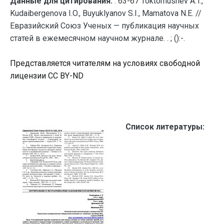
Данные для цитирования:
. 63-67 Toktomushev A.T.,
Kudaibergenova I.O., Buyuklyanov S.I., Mamatova N.E. //
Евразийский Союз Ученых — публикация научных
статей в ежемесячном научном журнале. . ; ():-.
Представляется читателям на условиях свободной
лицензии CC BY-ND
Список литературы: