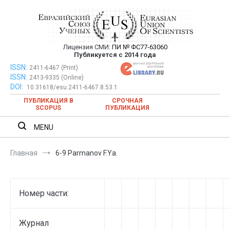
Перейти
к
содержимому
Лицензия СМИ:
ПИ № ФС77-63060
Евразийский Союз Ученых —
Публикуется с 2014 года
публикация научных статей в
ISSN:
Евразийский Союз Ученых — публикация научных статей в
2411-6467 (Print)
ISSN:
2413-9335 (Online)
ежемесячном научном журнале
ежемесячном научном журнале
DOI:
10.31618/esu.2411-6467.8.53.1
ПУБЛИКАЦИЯ В
СРОЧНАЯ
SCOPUS
ПУБЛИКАЦИЯ
MENU
Главная
6-9 Parmanov F.Ya.
Номер части:
Журнал