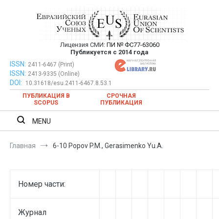
Перейти
к
содержимому
Лицензия СМИ:
ПИ № ФС77-63060
Евразийский Союз Ученых —
Публикуется с 2014 года
публикация научных статей в
ISSN:
Евразийский Союз Ученых — публикация научных статей в
2411-6467 (Print)
ISSN:
2413-9335 (Online)
ежемесячном научном журнале
ежемесячном научном журнале
DOI:
10.31618/esu.2411-6467.8.53.1
ПУБЛИКАЦИЯ В
СРОЧНАЯ
SCOPUS
ПУБЛИКАЦИЯ
MENU
Главная
6-10 Popov P.M., Gerasimenko Yu.A.
Номер части:
Журнал