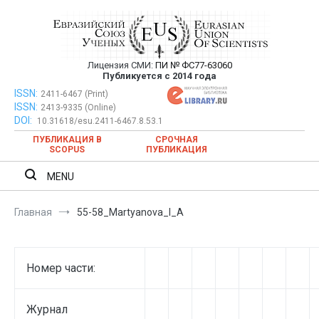
Перейти
к
содержимому
Лицензия СМИ:
ПИ № ФС77-63060
Евразийский Союз Ученых —
Публикуется с 2014 года
публикация научных статей в
ISSN:
Евразийский Союз Ученых — публикация научных статей в
2411-6467 (Print)
ISSN:
2413-9335 (Online)
ежемесячном научном журнале
ежемесячном научном журнале
DOI:
10.31618/esu.2411-6467.8.53.1
ПУБЛИКАЦИЯ В
СРОЧНАЯ
SCOPUS
ПУБЛИКАЦИЯ
MENU
Главная
55-58_Martyanova_I_A
Номер части:
Журнал