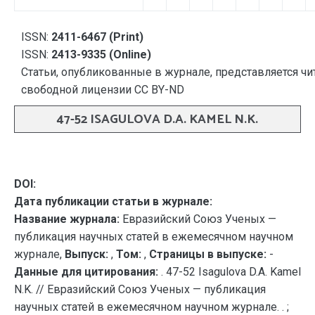
ISSN:
2411-6467 (Print)
ISSN:
2413-9335 (Online)
Статьи, опубликованные в журнале, представляется чи
свободной лицензии CC BY-ND
47-52 ISAGULOVA D.A. KAMEL N.K.
DOI:
Дата публикации статьи в журнале:
Название журнала:
Евразийский Союз Ученых —
публикация научных статей в ежемесячном научном
журнале,
Выпуск:
,
Том:
,
Страницы в выпуске:
-
Данные для цитирования:
. 47-52 Isagulova D.A. Kamel
N.K. // Евразийский Союз Ученых — публикация
научных статей в ежемесячном научном журнале. . ;