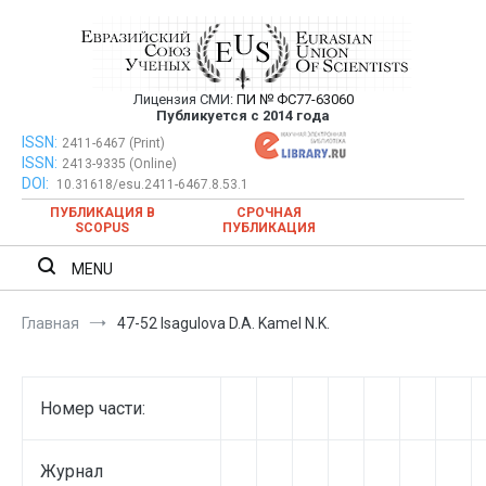
Перейти
к
содержимому
Лицензия СМИ:
ПИ № ФС77-63060
Евразийский Союз Ученых —
Публикуется с 2014 года
публикация научных статей в
ISSN:
Евразийский Союз Ученых — публикация научных статей в
2411-6467 (Print)
ISSN:
2413-9335 (Online)
ежемесячном научном журнале
ежемесячном научном журнале
DOI:
10.31618/esu.2411-6467.8.53.1
ПУБЛИКАЦИЯ В
СРОЧНАЯ
SCOPUS
ПУБЛИКАЦИЯ
MENU
Главная
47-52 Isagulova D.A. Kamel N.K.
Номер части:
Журнал