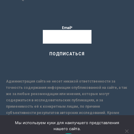
Email*
Администрация сайта не несет никакой ответственности за
точность содержания информации опубликованной на сайте, а так
же за любые рекомендации или мнения, которые могут
содержаться в исследовательских публикациях, и за
применимость её к конкретным лицам, по причине
субъективности результатов авторских исследований. Кроме
того, поскольку интернет не обеспечивает в полной мере
Мы используем куки для наилучшего представления
надежной защиты информации, Сайт не несет ответственности за
нашего сайта.
информацию, присылаемую через интернет.