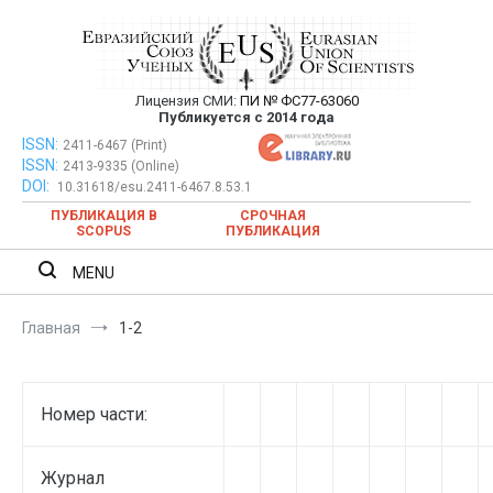
Перейти
к
содержимому
Лицензия СМИ:
ПИ № ФС77-63060
Евразийский Союз Ученых —
Публикуется с 2014 года
публикация научных статей в
ISSN:
Евразийский Союз Ученых — публикация научных статей в
2411-6467 (Print)
ISSN:
2413-9335 (Online)
ежемесячном научном журнале
ежемесячном научном журнале
DOI:
10.31618/esu.2411-6467.8.53.1
ПУБЛИКАЦИЯ В
СРОЧНАЯ
SCOPUS
ПУБЛИКАЦИЯ
MENU
Главная
1-2
Номер части:
Журнал